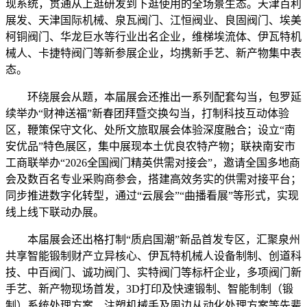
现系统，贯通从上逛研发到下逛使用的全场景生态。天津百利
展发、天津国际机械、泉瓦阀门、江恒阀业、良固阀门、埃美
柯铜阀门、华龙巨水等行业出名企业，维梯埃流体、伊瓦特机
械人、卡捷特阀门等新参展企业，均携新手艺、新产物集中表
态。
环绕展会从题，本届展会还推出一系列配套勾当，包罗延
续举办“财神送福”新春团拜暨交换勾当，打制科技互动体验
区，鞭策保守文化、处所文旅取展会体验深度融合；设立“南
安优品”特色展区，集中展现本土优良农特产物；联袂南安市
工商联举办“2026全国阀门精英供需对接会”，邀请全国多地商
会及数百名专业采购商参会，搭建高效务实的供需对接平台；
同步推进数字化转型，通过“云展会”“曲播看展”等形式，实现
线上线下联动办展。
本届展会还出格打制“质启国潮”新品首发专区，汇聚泉州
共享智能锻制财产立异核心、伊瓦特机械人设备制制、创道科
技、中百阀门、诚功阀门、实特阀门等标杆企业，多项阀门新
手艺、新产物现场首发，3D打印及快速锻制、智能制制（锻
制）系统处理方案、注塑机械手及周边从动化处理方案等先辈