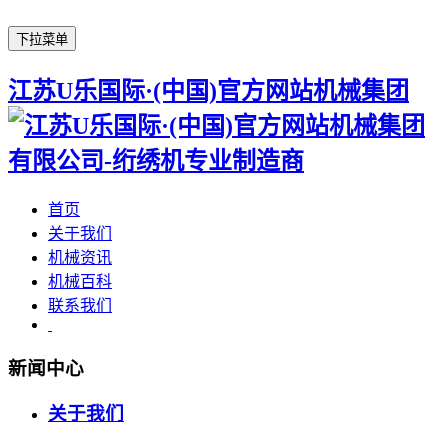
下拉菜单
江苏U乐国际·(中国)官方网站机械集团
首页
关于我们
机械资讯
机械百科
联系我们
新闻中心
关于我们