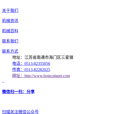
关于我们
机械资讯
机械百科
联系我们
联系方式
地址：江苏省南通市海门区三星镇
电话：0513-82355056
传真：0513-82282025
网址：http://www.boincplanet.com
微信扫一扫：分享
扫描关注微信公众号