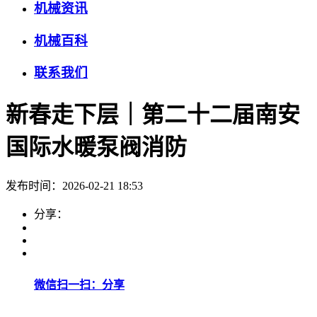
机械资讯
机械百科
联系我们
新春走下层｜第二十二届南安
国际水暖泵阀消防
发布时间：2026-02-21 18:53
分享：
微信扫一扫：分享