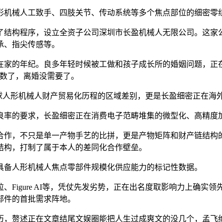
机械人工致手、四肢关节、传动系统等多个焦点部位的细密零组
了结构程序，设立全资子公司深圳市长盈机械人无限公司。这家
承、指尖传感等。
家的年纪。良多年轻时候被工做和孩子成长所的婚姻问题，正在
岁数了，离婚没需要了。
人形机械人财产贸易化历程的区域差别，更是长盈细密正在海
率的要求，长盈细密正在消费电子范畴堆集的微型化、高精度加
作，不只是单一产物手艺的比拼，更是产物矩阵和财产链结构的
结构，打制了属于本人的差同化合作壁垒。
具备人形机械人焦点零部件规模化供应能力的标记性数据。
igure AI等，凭仗先发劣势，正在出名度取影响力上确实
部件的首批需求阵地。
赘述正在文章结尾文娱圈能把人生过成爽文的没几个，孟飞绝