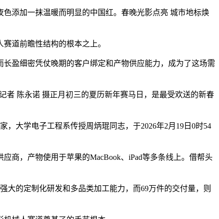
色添加一抹温暖而明显的中国红。春晚光影点亮 城市地标焕
人赛道前瞻性结构的根本之上。
长盈细密凭仗晚期的客户绑定和产物供应能力，成为了这场需
记者 陈永诺 摄正月初三的夏历新年赛马日，是最受欢送的新春
学电子工程系传授周炳琨同志，于2026年2月19日0时54
产物使用于苹果的MacBook、iPad等多条线上。借帮头
强大的定制化研发和多品类加工能力，而69万件的交付量，则