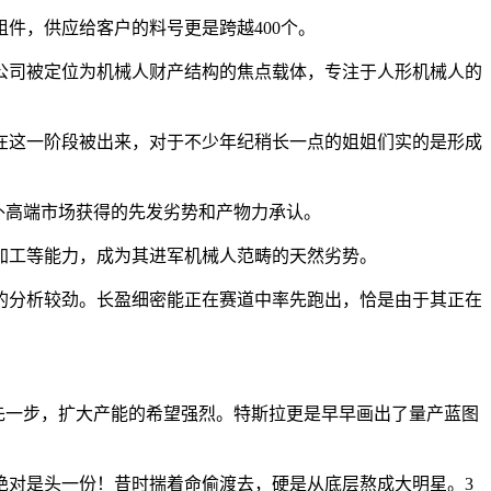
件，供应给客户的料号更是跨越400个。
公司被定位为机械人财产结构的焦点载体，专注于人形机械人的
这一阶段被出来，对于不少年纪稍长一点的姐姐们实的是形成
外高端市场获得的先发劣势和产物力承认。
工等能力，成为其进军机械人范畴的天然劣势。
分析较劲。长盈细密能正在赛道中率先跑出，恰是由于其正在
领先一步，扩大产能的希望强烈。特斯拉更是早早画出了量产蓝图
对是头一份！昔时揣着命偷渡去，硬是从底层熬成大明星。3