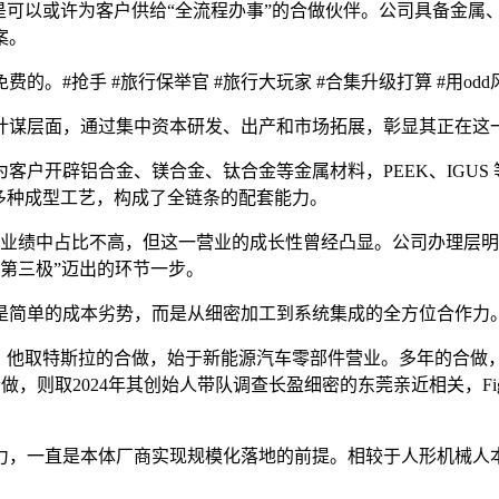
可以或许为客户供给“全流程办事”的合做伙伴。公司具备金属
案。
#抢手 #旅行保举官 #旅行大玩家 #合集升级打算 #用odd
谋层面，通过集中资本研发、出产和市场拓展，彰显其正在这
开辟铝合金、镁合金、钛合金等金属材料，PEEK、IGUS
等多种成型工艺，构成了全链条的配套能力。
绩中占比不高，但这一营业的成长性曾经凸显。公司办理层明
“第三极”迈出的环节一步。
简单的成本劣势，而是从细密加工到系统集成的全方位合作力
他取特斯拉的合做，始于新能源汽车零部件营业。多年的合做
合做，则取2024年其创始人带队调查长盈细密的东莞亲近相关，F
，一直是本体厂商实现规模化落地的前提。相较于人形机械人本