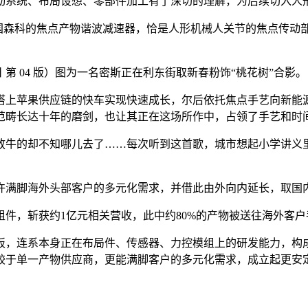
系统、布局设想、零部件加工有了深切的理解，为后续切入人
%。国森科的焦点产物谐波减速器，恰是人形机械人关节的焦点传
日 第 04 版）图为一名密斯正在利东街取新春粉饰“桃花树”合影。
搭上苹果供应链的快车实现快速成长，尔后依托焦点手艺向新能
范畴长达十年的磨剑，也让其正在这场所作中，占领了手艺和时
却不知哪儿去了……每次听到这首歌，城市想起小学讲义里那篇
满脚海外头部客户的多元化需求，并借此由外向内延长，取国
组件，斩获约1亿元相关营收，此中约80%的产物被送往海外客户
，连系本身正在布局件、传感器、力控模组上的研发能力，构成
较于单一产物供应商，更能满脚客户的多元化需求，成立起更安