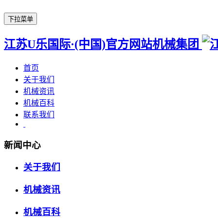
下拉菜单
江苏U乐国际·(中国)官方网站机械集团
首页
关于我们
机械资讯
机械百科
联系我们
新闻中心
关于我们
机械资讯
机械百科