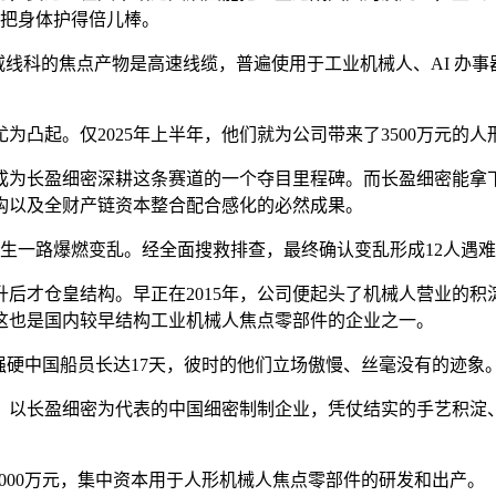
检把身体护得倍儿棒。
。威线科的焦点产物是高速线缆，普遍使用于工业机械人、AI 办
起。仅2025年上半年，他们就为公司带来了3500万元的人
盈细密深耕这条赛道的一个夺目里程碑。而长盈细密能拿下八成的
构以及全财产链资本整合配合感化的必然成果。
一路爆燃变乱。经全面搜救排查，最终确认变乱形成12人遇难
才仓皇结构。早正在2015年，公司便起头了机械人营业的积
这也是国内较早结构工业机械人焦点零部件的企业之一。
强硬中国船员长达17天，彼时的他们立场傲慢、丝毫没有的迹象
以长盈细密为代表的中国细密制制企业，凭仗结实的手艺积淀、
000万元，集中资本用于人形机械人焦点零部件的研发和出产。