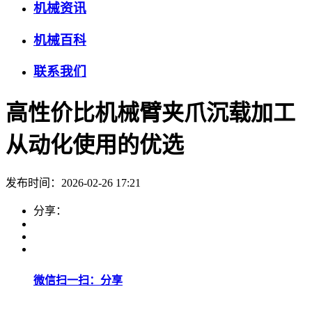
机械资讯
机械百科
联系我们
高性价比机械臂夹爪沉载加工
从动化使用的优选
发布时间：2026-02-26 17:21
分享：
微信扫一扫：分享