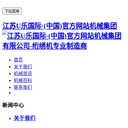
下拉菜单
江苏U乐国际·(中国)官方网站机械集团
首页
关于我们
机械资讯
机械百科
联系我们
新闻中心
关于我们