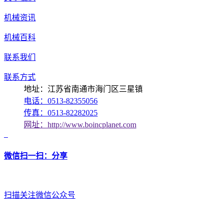
机械资讯
机械百科
联系我们
联系方式
地址：江苏省南通市海门区三星镇
电话：0513-82355056
传真：0513-82282025
网址：http://www.boincplanet.com
微信扫一扫：分享
扫描关注微信公众号