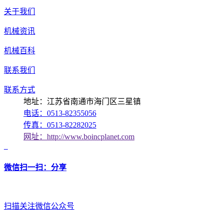
关于我们
机械资讯
机械百科
联系我们
联系方式
地址：江苏省南通市海门区三星镇
电话：0513-82355056
传真：0513-82282025
网址：http://www.boincplanet.com
微信扫一扫：分享
扫描关注微信公众号