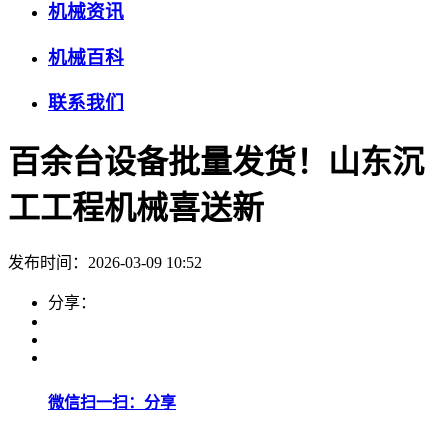
机械资讯
机械百科
联系我们
百余台设备批量发货！山东沉
工工程机械喜送新
发布时间：2026-03-09 10:52
分享：
微信扫一扫：分享