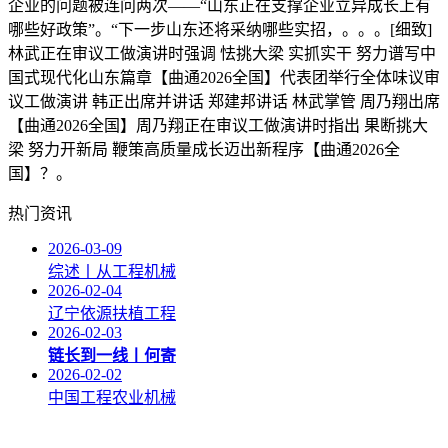
企业的问题被连问两次——“山东正在支撑企业立异成长上有
哪些好政策”。“下一步山东还将采纳哪些实招，。。。[细致]
林武正在审议工做演讲时强调 怯挑大梁 实抓实干 努力谱写中
国式现代化山东篇章【曲通2026全国】代表团举行全体味议审
议工做演讲 韩正出席并讲话 郑建邦讲话 林武掌管 周乃翔出席
【曲通2026全国】周乃翔正在审议工做演讲时指出 果断挑大
梁 努力开新局 鞭策高质量成长迈出新程序【曲通2026全
国】？。
热门资讯
2026-03-09
综述丨从工程机械
2026-02-04
辽宁依源扶植工程
2026-02-03
链长到一线丨何寄
2026-02-02
中国工程农业机械