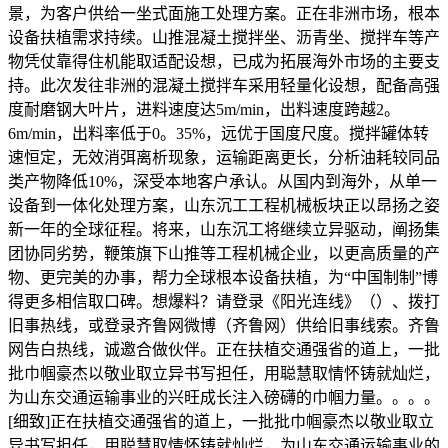
景，为客户供给一坐式面施工处理方案。正在非洲市场，根本
设备扶植需求持续。山推混凝土搅拌坐、沥青坐、搅拌车等产
物凭仗靠得住机能取适配设想，已成为拓展海外市场的主要支
持。此次发往非洲的混凝土搅拌车采用轻量化设想，配备高强
度耐磨钢大叶片，进料速度达5m/min，出料速度跨越2。
6m/min，出料率低于0。35%，远优于国度尺度。搅拌罐体转
速恒定，无效消弭离析现象，运输距离更长，分析油耗较同品
类产物降低10%，深受本地客户承认。从国内到海外，从单一
设备到一体化处理方案，山东沉工工程机械板块正以昂扬之姿
新一年的全球征程。将来，山东沉工将继续立异驱动，阐扬集
团协同劣势，鞭策旗下山推等工程机械企业，以更高质量的产
物、更完美的办事，帮力全球根本设备扶植，为“中国制制”博
得更多相信取口碑。想爆料？请登录《阳光连线》（）、拨打
旧事热线，或登录齐鲁网微博（齐鲁网）供给旧事线索。齐鲁
网告白热线，诚邀合做伙伴。正在扶植交通强省的道上，一批
批巾帼豪杰以敬业取立异书写担任，用聪慧取情怀铸就灿烂，
为山东交通运输事业的兴旺成长注入磅礴的巾帼力量。。。。
[细致]正在扶植交通强省的道上，一批批巾帼豪杰以敬业取立
异书写担任，用聪慧取情怀铸就灿烂，为山东交通运输事业的