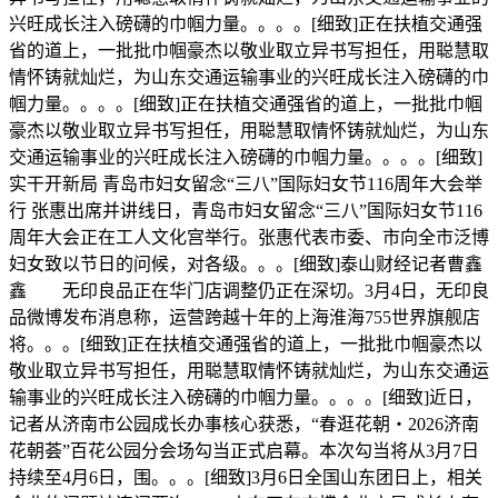
兴旺成长注入磅礴的巾帼力量。。。。[细致]正在扶植交通强
省的道上，一批批巾帼豪杰以敬业取立异书写担任，用聪慧取
情怀铸就灿烂，为山东交通运输事业的兴旺成长注入磅礴的巾
帼力量。。。。[细致]正在扶植交通强省的道上，一批批巾帼
豪杰以敬业取立异书写担任，用聪慧取情怀铸就灿烂，为山东
交通运输事业的兴旺成长注入磅礴的巾帼力量。。。。[细致]
实干开新局 青岛市妇女留念“三八”国际妇女节116周年大会举
行 张惠出席并讲线日，青岛市妇女留念“三八”国际妇女节116
周年大会正在工人文化宫举行。张惠代表市委、市向全市泛博
妇女致以节日的问候，对各级。。。[细致]泰山财经记者曹鑫
鑫 无印良品正在华门店调整仍正在深切。3月4日，无印良
品微博发布消息称，运营跨越十年的上海淮海755世界旗舰店
将。。。[细致]正在扶植交通强省的道上，一批批巾帼豪杰以
敬业取立异书写担任，用聪慧取情怀铸就灿烂，为山东交通运
输事业的兴旺成长注入磅礴的巾帼力量。。。。[细致]近日，
记者从济南市公园成长办事核心获悉，“春逛花朝・2026济南
花朝荟”百花公园分会场勾当正式启幕。本次勾当将从3月7日
持续至4月6日，围。。。[细致]3月6日全国山东团日上，相关