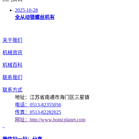
2025-10-28
全从动锁螺丝机有
关于我们
机械资讯
机械百科
联系我们
联系方式
地址：江苏省南通市海门区三星镇
电话：0513-82355056
传真：0513-82282025
网址：http://www.boincplanet.com