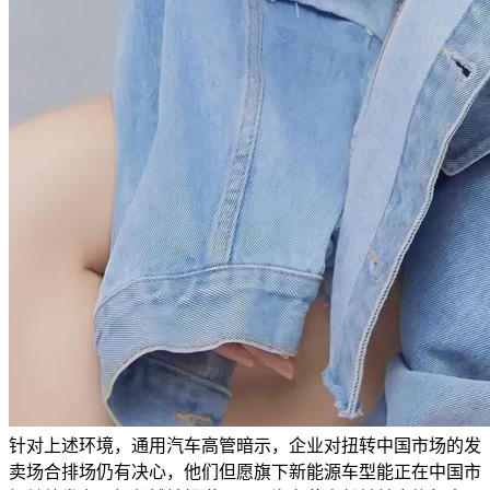
针对上述环境，通用汽车高管暗示，企业对扭转中国市场的发
卖场合排场仍有决心，他们但愿旗下新能源车型能正在中国市