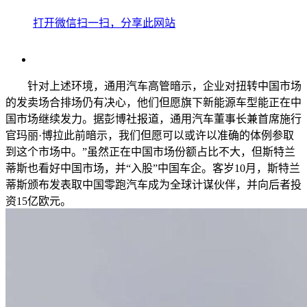
打开微信扫一扫，分享此网站
针对上述环境，通用汽车高管暗示，企业对扭转中国市场
的发卖场合排场仍有决心，他们但愿旗下新能源车型能正在中
国市场继续发力。据彭博社报道，通用汽车董事长兼首席施行
官玛丽·博拉此前暗示，我们但愿可以或许以准确的体例参取
到这个市场中。”虽然正在中国市场份额占比不大，但斯特兰
蒂斯也看好中国市场，并“入股”中国车企。客岁10月，斯特兰
蒂斯颁布发表取中国零跑汽车成为全球计谋伙伴，并向后者投
资15亿欧元。