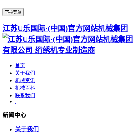
下拉菜单
江苏U乐国际·(中国)官方网站机械集团
首页
关于我们
机械资讯
机械百科
联系我们
新闻中心
关于我们