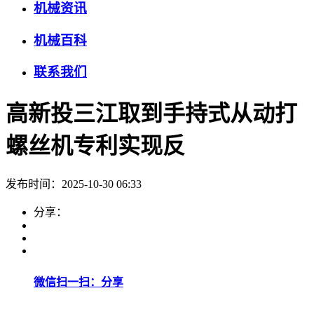
机械资讯
机械百科
联系我们
高新投三江取到手持式从动打
螺丝机专利实现反
发布时间：2025-10-30 06:33
分享：
微信扫一扫：分享