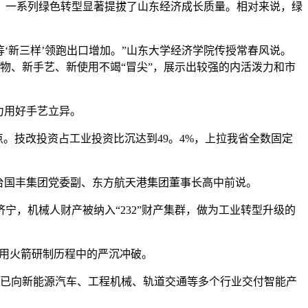
一系列绿色转型显著提拔了山东经济成长质量。相对来说，绿
‘新三样’领跑出口增加。”山东大学经济学院传授常春风说。
产物、新手艺、新使用不竭“冒尖”，展示出较强的内活泼力和市
力用好手艺立异。
。技改投资占工业投资比沉达到49。4%，上拉我省全数固定
台国丰集团党委副、东方航天港集团董事长高中前说。
，机械人财产被纳入“232”财产集群，做为工业转型升级的
用火箭研制历程中的严沉冲破。
前已向新能源汽车、工程机械、轨道交通等多个行业交付智能产