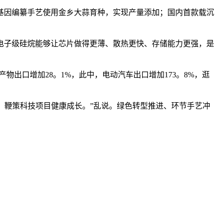
因编纂手艺使用金乡大蒜育种，实现产量添加；国内首款载沉
电子级硅烷能够让芯片做得更薄、散热更快、存储能力更强，是
出口增加28。1%，此中，电动汽车出口增加173。8%，逛
，鞭策科技项目健康成长。”乱说。绿色转型推进、环节手艺冲