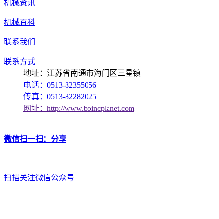
机械资讯
机械百科
联系我们
联系方式
地址：江苏省南通市海门区三星镇
电话：0513-82355056
传真：0513-82282025
网址：http://www.boincplanet.com
微信扫一扫：分享
扫描关注微信公众号