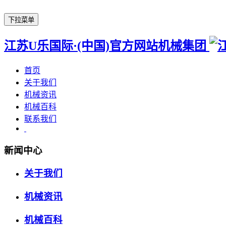
下拉菜单
江苏U乐国际·(中国)官方网站机械集团
首页
关于我们
机械资讯
机械百科
联系我们
新闻中心
关于我们
机械资讯
机械百科