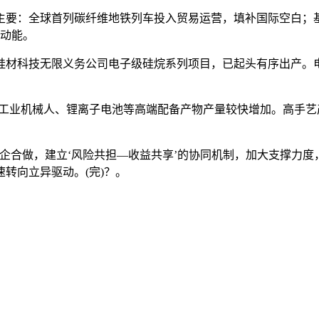
要：全球首列碳纤维地铁列车投入贸易运营，填补国际空白；基
劲动能。
硅材科技无限义务公司电子级硅烷系列项目，已起头有序出产。
业机械人、锂离子电池等高端配备产物产量较快增加。高手艺产物
合做，建立‘风险共担—收益共享’的协同机制，加大支撑力度
转向立异驱动。(完)？。