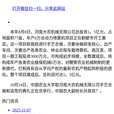
打开微信扫一扫，分享此网站
本年8月8日，河南大农机械无限公司总投资1。5亿元，占
地面积77亩，年产6万台动力喷雾机项目正在鹤壁市开工奠
定。这一项目取我校进行手艺合做，次要扶植研发核心、出产
车间、次要出产各类农业、林业近程车载喷雾机、高压泵、项
目一期工程投资3000万元，可构成初步规模，全数建成后，将
构成年产各类农业植保机械6万台，对鞭策农业机械制制的更
新换代，打制具有自从学问产权的最新农机产物起到积极的感
化。整个项目建成后，总利润可达1。5亿元。
10月24日，中国农业大学取河南大农机械无限公司手艺合
做和谈签约典礼正在京举行，中国农大副校长孙其信？。
热门资讯
2025-11-07