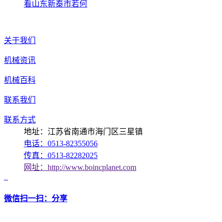
看山东新泰市若何
关于我们
机械资讯
机械百科
联系我们
联系方式
地址：江苏省南通市海门区三星镇
电话：0513-82355056
传真：0513-82282025
网址：http://www.boincplanet.com
微信扫一扫：分享