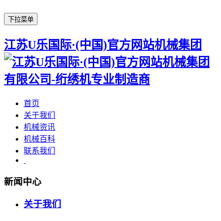
下拉菜单
江苏U乐国际·(中国)官方网站机械集团
首页
关于我们
机械资讯
机械百科
联系我们
新闻中心
关于我们