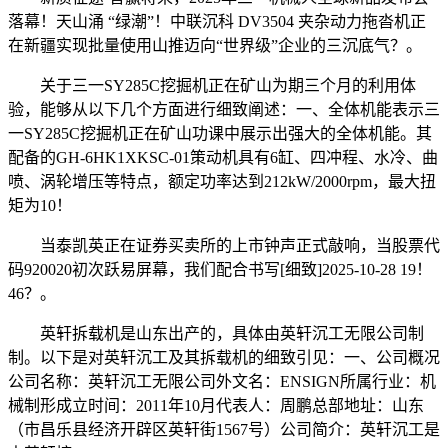
落幕！天山涌 “绿潮”！中联沉科 DV3504 夹杂动力拖沓机正
在新疆实现批量使用山推迈向“世界级”企业的三沉底气？。
关于三一SY285C挖掘机正在矿山为期三个月的利用体
验，能够从以下几个方面进行细致阐述：一、全体机能表示三
一SY285C挖掘机正在矿山功课中展示出强大的全体机能。其
配备的GH-6HK1XKSC-01策动机具有6缸、四冲程、水冷、曲
喷、涡轮增压等特点，额定功率达到212kW/2000rpm，最大扭
矩为10！
当泰凯英正在证券买卖所的上市钟声正式敲响，当股票代
码920020初次跃易屏幕，我们配合书写[细致]2025-10-28 19！
46？。
英轩拆载机是山东出产的，具体由英轩沉工无限公司制
制。以下是对英轩沉工及其拆载机的细致引见：一、公司概况
公司名称：英轩沉工无限公司外文名：ENSIGN所属行业：机
械制形成立时间：2011年10月代表人：周鹏总部地址：山东
（市昌乐县经济开辟区英轩街1567号）公司简介：英轩沉工是