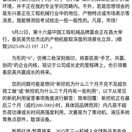
环境，并不正在我的专业学问范畴内。不外，若是您想领会的
是东兴泰正在工程机械行业中的地位、产物特点或市场表示等
消息，我能够测验考试给出一些一般性的。凡是，市场！
9月22日，第十六届中国工程机械品牌嘉会正在昌大举
行，泰凯英凭仗杰出的产物机能取深度的场景化立异，[细
致]2025-09-23 19！21？。
为形的“0”，仿佛三枚深刻烙印，将泰凯英“手艺、共赢、
协同”的企业内核，铭记于公司成长史的里程碑上，也引领着
泰凯英共赢成长的将来。
您的问题可能是想问“新挖机为什么三个月不克不及超负
荷工做”或“新挖机为什么三个月内有一些利用”，以下从常见
的新机利用留意事项角度进行解答：简单回覆：新挖机正在最
后三个月（或约200-500小时，具体因品牌而异）内凡是不超
负荷功课或长时间高强度利用，次要是为了策动机、液压系统
等焦点部件，耽误设备。
新质征途·智赢将来，2025年三一机械人全球新品发布会