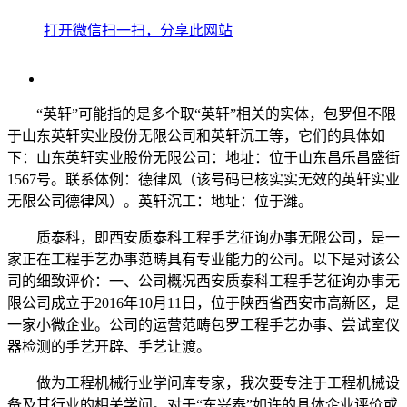
打开微信扫一扫，分享此网站
“英轩”可能指的是多个取“英轩”相关的实体，包罗但不限
于山东英轩实业股份无限公司和英轩沉工等，它们的具体如
下：山东英轩实业股份无限公司：地址：位于山东昌乐昌盛街
1567号。联系体例：德律风（该号码已核实实无效的英轩实业
无限公司德律风）。英轩沉工：地址：位于潍。
质泰科，即西安质泰科工程手艺征询办事无限公司，是一
家正在工程手艺办事范畴具有专业能力的公司。以下是对该公
司的细致评价：一、公司概况西安质泰科工程手艺征询办事无
限公司成立于2016年10月11日，位于陕西省西安市高新区，是
一家小微企业。公司的运营范畴包罗工程手艺办事、尝试室仪
器检测的手艺开辟、手艺让渡。
做为工程机械行业学问库专家，我次要专注于工程机械设
备及其行业的相关学问。对于“东兴泰”如许的具体企业评价或