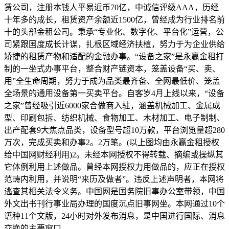
赁公司，注册本钱人平易近币70亿，中诚信评级AAA，历经
十年多的成长，租赁资产余额近1500亿，曾经成为行业排名前
十的头部金租公司。秉承“专业化、数字化、平台化”运营，公
司紧跟国度成长计谋，扎根区域经济扶植，努力于为企业供给
矫捷的租赁产物和适配的金融办事。“设备之家”是永赢金租打
制的一坐式办事平台，整合财产链资本，笼盖设备“买、卖、
用”全生命周期，努力于成为品类最齐备、全网最低价、笼盖
全场景的通用设备第一买卖平台。自客岁4月上线以来，“设备
之家”曾经吸引近6000家合做商入驻，涵盖机械加工、金属成
型、印刷包拆、纺织机械、食物加工、木材加工、电子制制、
出产配套9大焦点品类，设备型号超10万款，平台浏览量超280
万次，完成买卖和办事2。2万笔。(以上图均由永赢金租授权
给中国网财经利用)2。未经本网授权不得转载、摘编或操纵其
它体例利用上述做品。曾经本网授权力用做品的，应正在授权
范畴内利用，并说明“来历及做者”。违反上述声明者，本网将
逃查其相关法令义务。中国网是国务院旧事办公室带领，中国
外文出书刊行事业局办理的国度沉点旧事网坐。本网通过10个
语种11个文版，24小时对外发布消息，是中国进行国际、消息
交换的主要窗口。