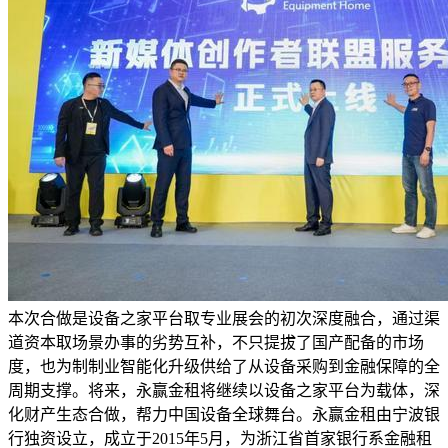
本次合做是设备之家平台取专业展会的初次深度融合，通过渠
道资本取场景办事的劣势互补，不只提拔了国产配备的市场
度，也为制制业智能化升级供给了从设备采购到金融保障的全
周期支撑。将来，永赢金租将继续以设备之家平台为载体，深
化财产生态合做，帮力中国设备全球舞台。永赢金租由宁波银
行独资设立，成立于2015年5月，为浙江省首家银行系金融租