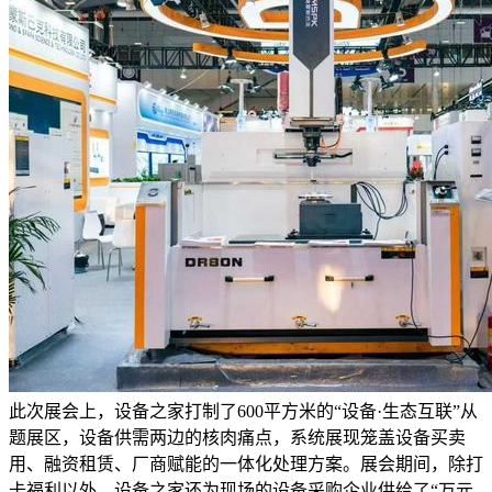
此次展会上，设备之家打制了600平方米的“设备·生态互联”从
题展区，设备供需两边的核肉痛点，系统展现笼盖设备买卖
用、融资租赁、厂商赋能的一体化处理方案。展会期间，除打
卡福利以外，设备之家还为现场的设备采购企业供给了“万元