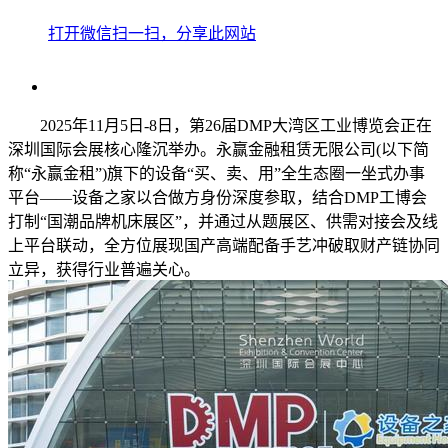
打开微信扫一扫，分享此网站
2025年11月5日-8日，第26届DMP大湾区工业博览会正在
深圳国际会展核心隆沉举办。永赢金融租赁无限公司(以下简
称“永赢金租”)旗下的设备“买、卖、用”全生态圈一坐式办事
平台——设备之家以合做方身份深度参取，结合DMP工博会
打制“国潮品牌机床展区”，并通过从题展区、供需对接会及线
上平台联动，全方位展现国产高端配备手艺冲破取财产链协同
立异，获得行业普遍关心。