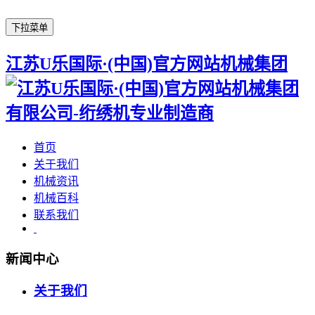
下拉菜单
江苏U乐国际·(中国)官方网站机械集团
首页
关于我们
机械资讯
机械百科
联系我们
新闻中心
关于我们