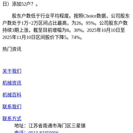
日）添加52户？。
股东户数低于行业平均程度。按照Choice数据，公司股东
户数处于1万~2万区间占比最高，为26。95%。公司股东户数
持续3期上涨，截至目前增幅为8。30%。2025年10月10日至
2025年11月10日区间股价下降5。74%。
热门资讯
关于我们
机械资讯
机械百科
联系我们
联系方式
地址：江苏省南通市海门区三星镇
电话：0513-82355056