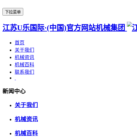
下拉菜单
江苏U乐国际·(中国)官方网站机械集团
首页
关于我们
机械资讯
机械百科
联系我们
新闻中心
关于我们
机械资讯
机械百科