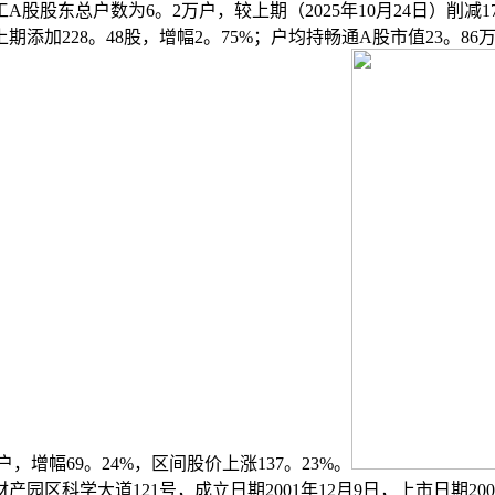
A股股东总户数为6。2万户，较上期（2025年10月24日）削减1
期添加228。48股，增幅2。75%；户均持畅通A股市值23。86万
户，增幅69。24%，区间股价上涨137。23%。
区科学大道121号，成立日期2001年12月9日，上市日期20