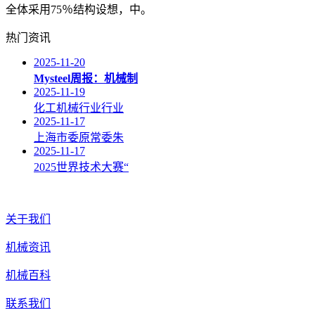
全体采用75％结构设想，中。
热门资讯
2025-11-20
Mysteel周报：机械制
2025-11-19
化工机械行业行业
2025-11-17
上海市委原常委朱
2025-11-17
2025世界技术大赛“
关于我们
机械资讯
机械百科
联系我们