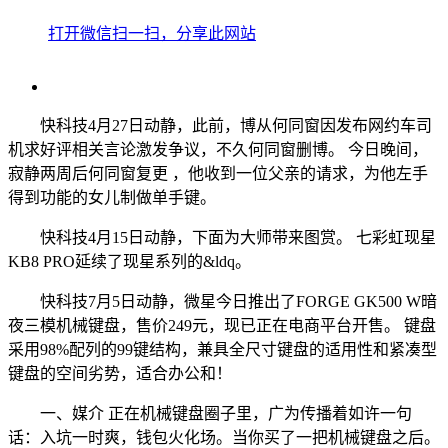
打开微信扫一扫，分享此网站
快科技4月27日动静，此前，博从何同窗因发布网约车司
机求好评相关言论激发争议，不久何同窗删博。 今日晚间，
寂静两周后何同窗复更 ，他收到一位父亲的请求，为他左手
得到功能的女儿制做单手键。
快科技4月15日动静，下面为大师带来图赏。 七彩虹现星
KB8 PRO延续了现星系列的&ldq。
快科技7月5日动静，微星今日推出了FORGE GK500 W暗
夜三模机械键盘，售价249元，现已正在电商平台开售。 键盘
采用98%配列的99键结构，兼具全尺寸键盘的适用性和紧凑型
键盘的空间劣势，适合办公和！
一、媒介 正在机械键盘圈子里，广为传播着如许一句
话：入坑一时爽，钱包火化场。当你买了一把机械键盘之后。