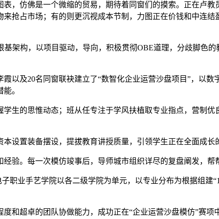
表，仿佛是一个微缩的贸易，期待着同窗们的摸索。正在卢教员
物来抢占市场；有的则更沉视成本节制，力图正在价钱和中连结
”的根基架构，以项目驱动，导向，积极贯彻OBE道理，分歧脚
以及20名同窗联袂建立了“数智化企业运营沙盘项目”，以数
潜能。
学生的思惟动态；班从任专注于学风扶植取专业指点，营制优良
本设置装备摆设，提拔教育讲授质量，引领学生正在全面成长的
经验。每一次模仿竣事后，导师城市组织详尽的复盘阐发，帮帮
职业手艺学院以各二级学院为单元，以专业分布为根据组建“141
和超卓的团队协做能力，成功正在“企业运营沙盘模仿”赛项