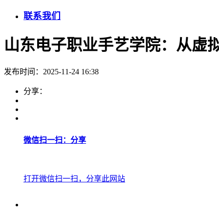
联系我们
山东电子职业手艺学院：从虚
发布时间：2025-11-24 16:38
分享：
微信扫一扫：分享
打开微信扫一扫，分享此网站