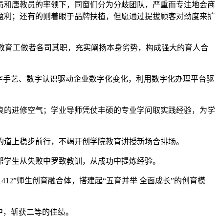
和唐教员的率领下，同窗们分为分歧团队，严重而专注地会商
盈利；还有的则着眼于品牌扶植，但愿通过提拔顾客对劲度来扩
色的教育工做者各司其职，充实阐扬本身劣势，构成强大的育人合
字手艺、数字认识驱动企业数字化变化，利用数字化办理平台驱
的进修空气；学业导师凭仗丰硕的专业学问取实践经验，为学
道上稳步前行，不竭开创学院教育讲授新场合排场。
学生从失败中罗致教训，从成功中提炼经验。
2”师生创育融合体，搭建起“五育并举 全面成长”的创育模
中，斩获二等的佳绩。