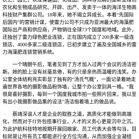
农化和生物成品研究、开辟、出产、发卖于一体的海洋生物高
科技财产集群公司。18年来，她不竭立异成长，本着“先国际
后国内”的营销计谋，使雷力公司不只成为亚洲最大的海藻肥
国际出产商和供应商，产物销往全球73个国度和地域。此外，
还独创了雷力绿色肥业连锁，正在国内成立了200多家一级连
锁店、4000多家二级连锁店，已初步建立了遍及全国城乡的雷
力海藻肥连锁营销系统。
一个晴朗午后，笔者见到了方才加入过两个会议的汤洁密
斯。她的脸上没有丝毫怠倦，有的只是亲热而温暖的浅笑。办
公室全体结构充实彰显了独有的“汤氏气概”，一面记录着她走
遍世界各地的摄影做品粉饰墙，让整个办公室别具一格。“我
很是喜好摄影，每到一个国度我城市拍一些照片回来，我以至
有出小我摄影做品集的设法”汤洁指着墙上的做品说。
蔡靖深谙人才是企业的取胜之道，高质化才能做到高端
化，然而对于IT外包揽事行业，人才的义务心更是沉中之沉。
为此护航科技特地按期开展回娘家、员工代表大会等勾当，目
标就是让所有员工都能进行全方位沟通，从而加强企业凝结