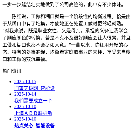
一步一步踏结壮实地做到了公司高管的，此中有不少体味。
陈红说，工做和糊口就是一个阶段性的均衡过程。恰是由
于从糊口中有了堆集，才使她正在处置工做时更驾轻就熟。
“对我来说，既是职业女性，又是母亲，承担的义务让我学会
了顺应脚色的转换，若是不克不及很好顺应会让人很累，并且
工做和糊口也都不会尽如人意。”一曲以来，陈红用开畅的心
态、特有的处事准绳，均衡着家庭取事业的天枰，享受来自糊
口和工做的双沉幸福。
热门资讯
2025-10-15
旧事天极网_智能设
2025-10-14
我们需要成立一个
2025-10-10
上海ＡＢＢ联桩新
2025-10-10
热点关心_智能设备