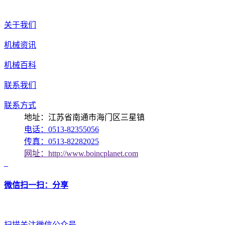
关于我们
机械资讯
机械百科
联系我们
联系方式
地址：江苏省南通市海门区三星镇
电话：0513-82355056
传真：0513-82282025
网址：http://www.boincplanet.com
微信扫一扫：分享
扫描关注微信公众号