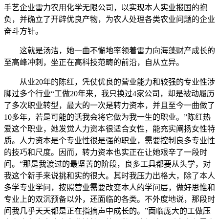
手艺企业雷力农用化学无限公司，以实现本人实业报国的抱
负，并确立了开辟优良产物，为农人处理各类农业问题的企业
奋斗方针。
这就是汤洁，她一曲不懈地率领着雷力向海藻财产成长的
至高峰冲刺，坐正在高科技范畴的前沿，自从立异。
从业20年的陈红，凭仗优良的营业能力和较强的专业性涉
脚过多个行业“工做20年来，我只换过4家公司，却是被动履历
了多次职业转型，最大的一次是转力资本，并且至今一曲做了
10多年，若是可能的话我会将它做为我一生的职业。”陈红热
爱这个职业，她发觉人力资本很适合女性，能充实阐扬女性特
质。人力资本是个专业性很是强的职业，需要控制良多专业性
的技巧和尺度。因而，转力资本也实正在让她艰辛了一段时
间。“那是我渡过的最坚苦的阶段，良多工具都要从头学，对
我这个新手来说挑和实的很大。其时我压力出格大，除了本人
多学专业学问，按照营业需要改变本人的学问层，做好思惟和
专业上的双沉预备以外，还面临的各类。不外度地说，那段时
间我几乎天天都是正在指摘声中成长的。”面临庞大的工做压