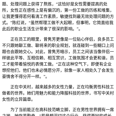
题、处理问题上获得了熬炼，“这恰好是女性需要提高的处
所，女性正在感性上是有偏沉的，第一份工做的历练和堆集，
让我更懂得若何看清工作素质，敏捷找到最无效处理问题的方
式。”陈红说，“虽然帮理工做不大起眼，但事明，它简直给我
此后的职业生活生计带来了很深的影响。”。
正在员工的眼里，曾隽芳更像是一位贴心伴侣，良多员工
不只跟她聊工做、聊将来的职业规划，就连碰到一些糊口上问
题也会跟她交心。对此，曾隽芳暗示，员工之间该当像伴侣一
样彼此平等、互相信赖、相互赏识，工做氛围才会更和谐，员
工才能带着愉悦的表情工做。“正在这种空气下，即便有企业
想挖他们，他们也未必情愿分开，就像一家人相处久了会发生
豪情舍不得分开一样。”。
正在中关村，越来越多的女性力量，正在均衡男性科技工
做者的世界。她们用魅力和能力降服科技的世界，书写中关村
女性的立异篇章。
为了当前能正在高科技范畴立脚，正在男性世界拥有一席
之地，她吃苦勤奋。“若是想深切这个行业，获得更好的成长