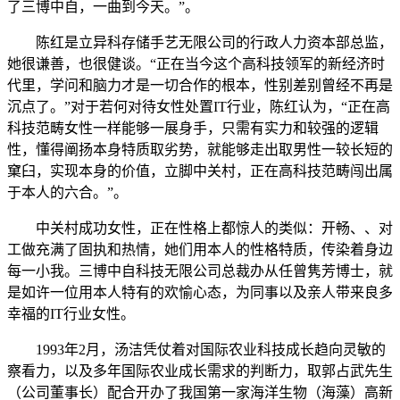
了三博中自，一曲到今天。”。
陈红是立异科存储手艺无限公司的行政人力资本部总监，
她很谦善，也很健谈。“正在当今这个高科技领军的新经济时
代里，学问和脑力才是一切合作的根本，性别差别曾经不再是
沉点了。”对于若何对待女性处置IT行业，陈红认为，“正在高
科技范畴女性一样能够一展身手，只需有实力和较强的逻辑
性，懂得阐扬本身特质取劣势，就能够走出取男性一较长短的
窠臼，实现本身的价值，立脚中关村，正在高科技范畴闯出属
于本人的六合。”。
中关村成功女性，正在性格上都惊人的类似：开畅、、对
工做充满了固执和热情，她们用本人的性格特质，传染着身边
每一小我。三博中自科技无限公司总裁办从任曾隽芳博士，就
是如许一位用本人特有的欢愉心态，为同事以及亲人带来良多
幸福的IT行业女性。
1993年2月，汤洁凭仗着对国际农业科技成长趋向灵敏的
察看力，以及多年国际农业成长需求的判断力，取郭占武先生
（公司董事长）配合开办了我国第一家海洋生物（海藻）高新