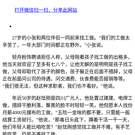
打开微信扫一扫，分享此网站
27岁的小张和两位伴侣一同前来找工做。“我们的工做太
辛苦了，一年大部门时间都正在野外。”小张说。
轻舟粉饰聘请担任人称，父母陪着孩子找工做的出格多，
他当天就欢迎了至多有七八个，让他无解的是明明是孩子找工
做，父母却取代了孩子的脚色，孩子躲正在后面不措辞，父母
正在前面问公司的待遇，问交通费、伙食费能否报销等等。
“我们很无法，但这种求职者，我们也不看好。”他说。
年近50岁的赵怯刚是四川广元人，他处置过建建、电焊工
做，措辞干脆利落，黧黑的脸不时轻轻一笑。他但愿本人找份
月薪4000元摆布的工做，“五险一金啥的都不要，只需能一般
结算工资就行。”他说，“那毒日头底下，蹲着干活一干一天，
他们年轻人能比咱吃苦？”赵怯刚感觉找工做并不难，有手艺
能吃苦，仍是不难找工做。