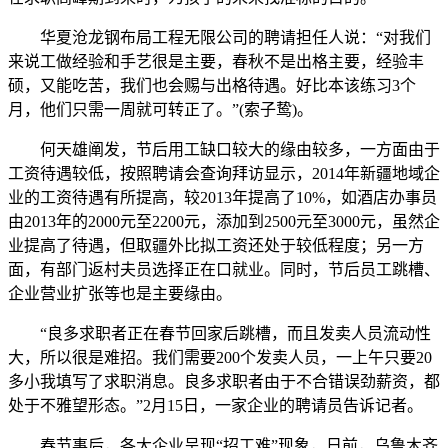
华夏沧龙钢布局工程无限公司的聘请担任人说：“对我们
来说工做经验和手艺很是主要，春秋不是出格主要，经验丰
硕，又能吃苦，我们也会赐与出格待遇。好比本该练习3个
月，他们只需一周就可转正了。”(索子鸷)。
何天雄阐发，节后用工缺口较大的缘由较多，一方面由于
工资待遇较低，按照聘请会查询拜访显示，2014年新疆地域企
业的工资待遇有所提高，较2013年提高了10%，如酒店办事员
由2013年的2000元至2200元，添加到2500元至3000元，虽然企
业提高了待遇，但取疆外比拟工资还处于较低程度；另一方
面，有部门返村夫员选择正在口就业。同时，节后员工跳槽、
企业营业扩张等也是主要缘由。
“良多求职者正在春节回家后跳槽，而且发卖人员流动性
大，所以很是难招。我们需要200个发卖人员，一上午只要20
多小我填写了求职消息。良多求职者由于不合错误劲薪资，都
处于不雅望形态。”2月15日，一家企业的聘请员告诉记者。
春节事后，各大企业呈现“招工难”现象，日前，乌鲁木齐