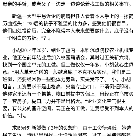
母亲的手臂，或者父子一边走一边谈论着找工做的相关事宜。
新疆一大型平易近企的聘请担任人看着本人手上的一摞简
历曲摇头：“90后的孩子不雅望的比力多，感受他们很盲目，
他们四处投简历，完全不晓得本人未来想要做什么，底子没有
一个明白的方针。”？。
小胡2014年26岁，结业于疆内一本科沉点院校农业机械专
业，他正在前年结业后加入校园聘请会，其时过五关斩六将，
找到一个国企单元的工做。但工做仅仅一年多，小胡就心生倦
意。“用人单元许诺的一般歇息底子不克不及实现，我们是三
班倒，还要经常做一些强体力劳动，实是受不了。”小。小胡
坦言，工资要求不是出格高，只需专业对口，不消倒班即可。
他称家里还有一个弟弟，糊口前提中等偏上，曾经正在乌市买
了一套房子，糊口压力并不是出格大。“企业文化空气很主
要，有公允的晋升空间，现正在的工做，让我感受不到本人的
价值。”小。
求职者刘新媛做了3年的设想师，由于工资待遇低，她选
择了告退，“我仍是想找一个设想师岗亭，逛了一圈待遇都差