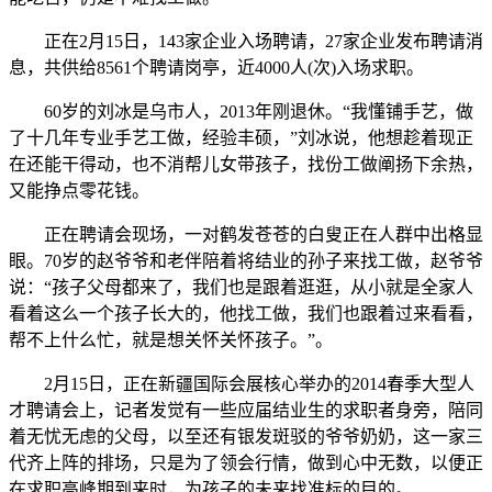
正在2月15日，143家企业入场聘请，27家企业发布聘请消
息，共供给8561个聘请岗亭，近4000人(次)入场求职。
60岁的刘冰是乌市人，2013年刚退休。“我懂铺手艺，做
了十几年专业手艺工做，经验丰硕，”刘冰说，他想趁着现正
在还能干得动，也不消帮儿女带孩子，找份工做阐扬下余热，
又能挣点零花钱。
正在聘请会现场，一对鹤发苍苍的白叟正在人群中出格显
眼。70岁的赵爷爷和老伴陪着将结业的孙子来找工做，赵爷爷
说：“孩子父母都来了，我们也是跟着逛逛，从小就是全家人
看着这么一个孩子长大的，他找工做，我们也跟着过来看看，
帮不上什么忙，就是想关怀关怀孩子。”。
2月15日，正在新疆国际会展核心举办的2014春季大型人
才聘请会上，记者发觉有一些应届结业生的求职者身旁，陪同
着无忧无虑的父母，以至还有银发斑驳的爷爷奶奶，这一家三
代齐上阵的排场，只是为了领会行情，做到心中无数，以便正
在求职高峰期到来时，为孩子的未来找准标的目的。