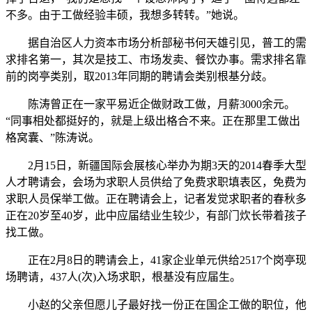
不多。由于工做经验丰硕，我想多转转。”她说。
据自治区人力资本市场分析部秘书何天雄引见，普工的需
求排名第一，其次是技工、市场发卖、餐饮办事。需求排名靠
前的岗亭类别，取2013年同期的聘请会类别根基分歧。
陈涛曾正在一家平易近企做财政工做，月薪3000余元。
“同事相处都挺好的，就是上级出格合不来。正在那里工做出
格窝囊、”陈涛说。
2月15日，新疆国际会展核心举办为期3天的2014春季大型
人才聘请会，会场为求职人员供给了免费求职填表区，免费为
求职人员保举工做。正在聘请会上，记者发觉求职者的春秋多
正在20岁至40岁，此中应届结业生较少，有部门炊长带着孩子
找工做。
正在2月8日的聘请会上，41家企业单元供给2517个岗亭现
场聘请，437人(次)入场求职，根基没有应届生。
小赵的父亲但愿儿子最好找一份正在国企工做的职位，他