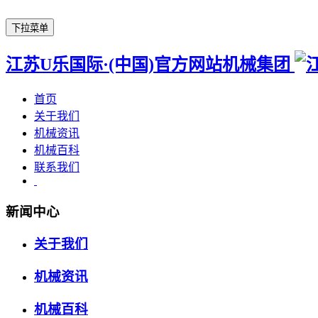
下拉菜单
江苏U乐国际·(中国)官方网站机械集团
首页
关于我们
机械资讯
机械百科
联系我们
新闻中心
关于我们
机械资讯
机械百科