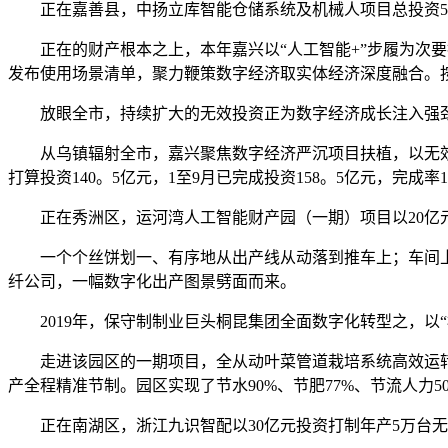
正在嘉善县，中扬立库智能仓储系统及机械人项目总投资5亿
正在的财产根本之上，本年嘉兴以“人工智能+”步履为次要抓手
发布使用场景清单，聚力鞭策数字经济取实体经济深度融合。按照
放眼全市，持续扩大的无效投资正为数字经济成长注入强劲
从乌镇辐射全市，嘉兴聚焦数字经济严沉项目扶植，以无效投资
打算投资140。5亿元，1至9月已完成投资158。5亿元，完成
正在秀洲区，运河湾人工智能财产园（一期）项目以20亿元
一个个丝饼划一、有序地从出产线从动落到推车上；车间上
纤公司，一幅数字化出产图景劈面而来。
2019年，保守制制业巨头桐昆集团全面数字化转型之，以“
走进该园区的一期项目，全从动叶菜管道栽培系统高效运转，
产全程精准节制。园区实现了节水90%、节肥77%、节流人力5
正在南湖区，浙江九识智配以30亿元投资打制年产5万台无