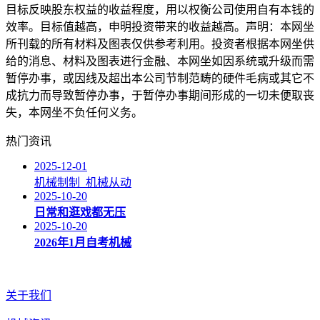
目标反映股东权益的收益程度，用以权衡公司使用自有本钱的
效率。目标值越高，申明投资带来的收益越高。声明：本网坐
所刊载的所有材料及图表仅供参考利用。投资者根据本网坐供
给的消息、材料及图表进行金融、本网坐如因系统或升级而需
暂停办事，或因线及超出本公司节制范畴的硬件毛病或其它不
成抗力而导致暂停办事，于暂停办事期间形成的一切未便取丧
失，本网坐不负任何义务。
热门资讯
2025-12-01
机械制制_机械从动
2025-10-20
日常和逛戏都无压
2025-10-20
2026年1月自考机械
关于我们