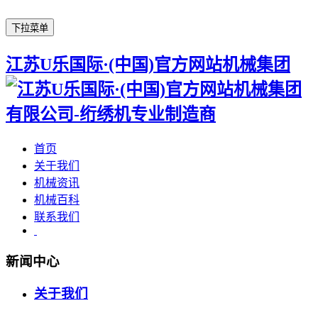
下拉菜单
江苏U乐国际·(中国)官方网站机械集团
首页
关于我们
机械资讯
机械百科
联系我们
新闻中心
关于我们