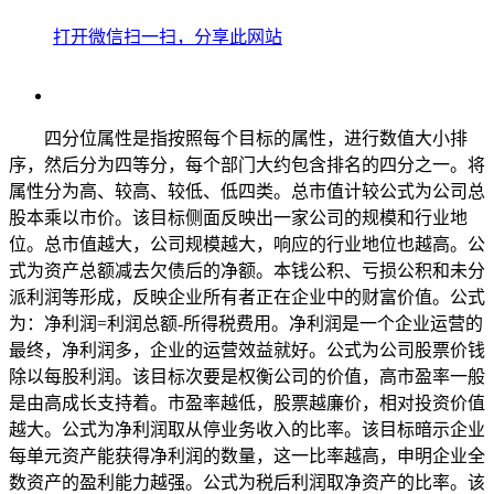
打开微信扫一扫，分享此网站
四分位属性是指按照每个目标的属性，进行数值大小排
序，然后分为四等分，每个部门大约包含排名的四分之一。将
属性分为高、较高、较低、低四类。总市值计较公式为公司总
股本乘以市价。该目标侧面反映出一家公司的规模和行业地
位。总市值越大，公司规模越大，响应的行业地位也越高。公
式为资产总额减去欠债后的净额。本钱公积、亏损公积和未分
派利润等形成，反映企业所有者正在企业中的财富价值。公式
为：净利润=利润总额-所得税费用。净利润是一个企业运营的
最终，净利润多，企业的运营效益就好。公式为公司股票价钱
除以每股利润。该目标次要是权衡公司的价值，高市盈率一般
是由高成长支持着。市盈率越低，股票越廉价，相对投资价值
越大。公式为净利润取从停业务收入的比率。该目标暗示企业
每单元资产能获得净利润的数量，这一比率越高，申明企业全
数资产的盈利能力越强。公式为税后利润取净资产的比率。该