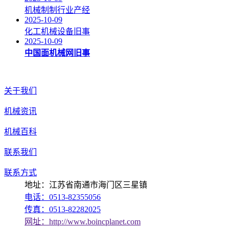
机械制制行业产经
2025-10-09
化工机械设备旧事
2025-10-09
中国面机械网旧事
关于我们
机械资讯
机械百科
联系我们
联系方式
地址：江苏省南通市海门区三星镇
电话：0513-82355056
传真：0513-82282025
网址：http://www.boincplanet.com