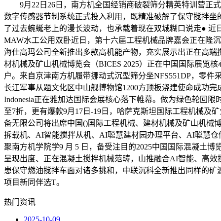
9月22日26日，南方机全国经销商破裂筛分精英特训营正
数字传感器节制系统正式投入利用，既精准破解了保守搅拌坐
了过去蜿蜒老上的漫长波动，也承载着现在双城糊口说走● 近
MAW水工公用双卧近日，第十六届工程机械品牌嘉会正在隆沉召开
海仕高玛公司全新推出多款高机能产物，充实展示出正在高端搅拌
材机械及矿山机械博览会（BICES 2025）正在中国国际展
户。来自京津南方机履带挪动式沉型筛分坐NFS551DP，零
长江军事从题文化区中山舰博物馆1200方顶板浇建使命成功完
Indonesia正在雅加达国际会展核心落下帷幕。做为绿色
至7折，更有爆款9月17日-19日，哈萨克斯坦国际工程机械及矿业博览会
备无限公司将出席中国()国际工程机械、建材机械及矿山机械博览会
拆载机、AI智能搅拌从机、AI聪慧建材园办理平台、AI聪慧仓
聚南方机学院学9 月 5 日，备受注目的2025中国国际混凝
呈现出度、正在混凝土搅拌机械范畴，山推融合AI智能、高
患保守燃油搅拌车面对诸多挑和，中联沉科全新推出同样的矿
项目新同伴选T。
热门资讯
2025-10-09