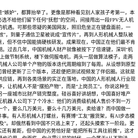
是“嫉妒”，都算抬举了。更像是那种看见别人家孩子考第一，本
选不给他们留下任何“抚慰”的空间，间接甩出一段FPV无人机
的机遇。可那些思疑的美国网友，照旧危坐正在键盘面前，一
效”，到量子通信卫星被说成“宣传片”，再到人形机械人整队被
螺丝，但不信中国能搞硬核研发。成果现在，中国正在他们最不肯
期。过去几年，中国机械人财产就像被按下了倍速键，深圳“机
楼上做节制系统，楼下做伺服电机，两头一层做算法模子，走两
机械人公司单个产物的版本迭代周期缩到了每周。从设想到原型
司曾经更新了三个版本，还趁便把测试视频发了伴侣圈。这就是
供应链，再到各类场景的实正在落地，中国的人形机械人行业现
让机械人不是“摆拍产物”，而是“上岗员工”。你说这种生
另一座城市比财产链完整度。硅谷喜好讲胡想，中国喜好堆产
无机器人公司下了个冷水：他们的消费级机械人售价不到一万
一个，要么几万美元，要么十几万美元，卖给谁？而中国做一
事。有人形机械人打螺丝，有赛博“工友”搬货架，有AI步态模
及”。却俄然看到中国不只逃上来了，还起头摸索下一阶段。更
还有差距，但中国的劣势恰好是“能把所有工具往前推”，这才