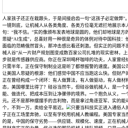
人家孩子还正在栽跟头，于是间接启齿一句“这孩子必定做弊”
一镜到底，让机械人从各类角度、各类方位毫无遮拦地展示本
句：“我不信。”实的像颁布发表地球是圆的，他们却地球是方的
思疑“AI生成”，总喜好用一种很是奇异的体例对待中国科技
面临的范畴俄然冒头，那冲击感比看还刺激。但实正的问题不
械人谷”从一片财产规划图变成数百家公司扎堆的现实密林，
步就是传感器供应商。你正在深圳喝杯咖啡的功夫，人家曾经
只需半年，正在保守制制业这是听了都想报警的速度。美国公
让美国人思疑的根源：他们感觉中国不应当跑这么快。但财产
正在曾经构成一个闭环：有人做算法，有人做驱动，有人做材料
态，美国哪里比得了？硅谷当然牛，但硅谷做机械人，是一个
能、做迭代、把成本压到让净骤停的境界。一个抱负从义，一
元。还不是那种摆摆手的吉利物，而是拿过角逐亚军、实的能
个，不到一万，卖给全平易近。
只要当科技实正进入通俗人的
子正在工场里奔驰，以至有学校用机械人教编程。美国专家当然
的是，中国的保守劣势——供应链、规模化、速度，正在机械人