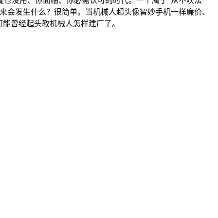
疑也没用、你面临、你必需认可的时代。一个属于“从不吹法
将来会发生什么？很简单。当机械人起头像智妙手机一样廉价、
可能曾经起头教机械人怎样建厂了。