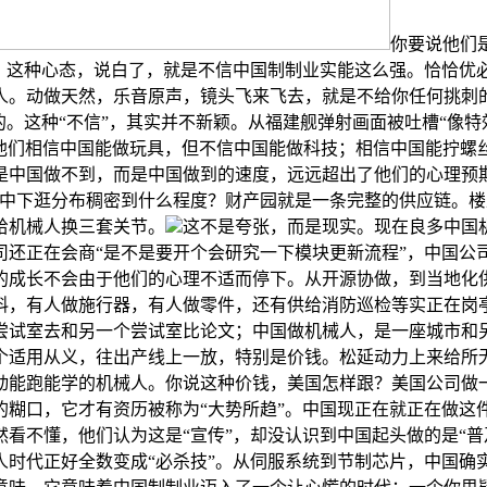
你要说他们
。这种心态，说白了，就是不信中国制制业实能这么强。恰恰优必
人。动做天然，乐音原声，镜头飞来飞去，就是不给你任何挑刺
。这种“不信”，其实并不新颖。从福建舰弹射画面被吐槽“像特
：他们相信中国能做玩具，但不信中国能做科技；相信中国能拧
是中国做不到，而是中国做到的速度，远远超出了他们的心理预
上中下逛分布稠密到什么程度？财产园就是一条完整的供应链。
给机械人换三套关节。
这不是夸张，而是现实。现在良多中国
司还正在会商“是不是要开个会研究一下模块更新流程”，中国公
的成长不会由于他们的心理不适而停下。从开源协做，到当地化
，有人做施行器，有人做零件，还有供给消防巡检等实正在岗亭，
尝试室去和另一个尝试室比论文；中国做机械人，是一座城市和
个适用从义，往出产线上一放，特别是价钱。松延动力上来给所
动能跑能学的机械人。你说这种价钱，美国怎样跟？美国公司做
糊口，它才有资历被称为“大势所趋”。中国现正在就正在做这件
看不懂，他们认为这是“宣传”，却没认识到中国起头做的是“普
时代正好全数变成“必杀技”。从伺服系统到节制芯片，中国确实