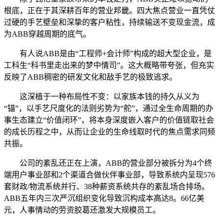
根底，正在于其深耕百年的营业邦畿。四大焦点营业一直凭仗
过硬的手艺壁垒和深挚的客户粘性，持续输送不变现金流，成
为ABB穿越周期的底气。
有人说ABB是由“工程师+会计师”构成的超大型企业，是
工科生“科书里走出来的梦中情司”。这大概略带夸张，但充实
反映了ABB稠密的研发文化和敌手艺的极致逃求。
这深植于一种布局性不变：以家族本钱的持久从义为
“锚”，以手艺尺度化的法则劣势为“舵”，通过全生命周期的办
事生态建立“价值闭环”，将本身深度嵌入客户的价值链取社会
的成长历程之中，从而让企业的生命线取时代的焦点需求同频
共振。
公司的紊乱还正在上演，ABB的营业部分被拆分为4个终
端用户事业部和2个渠道合做伙伴事业部，导致系统内呈现576
套财政/物流系统并行、38种薪资系统共存的紊乱场合排场。
ABB五年内三次严沉组织变化导致沉构成本高达8。66亿美
元，人事情动的劳资胶葛还激发大规模员工。