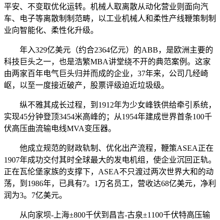
平安、不变取优化运转。机械人取离散从动化营业则面向汽
车、电子等离散制制范畴，以工业机械人和柔性产线鞭策制制
业向智能化、柔性化升级。
年入329亿美元（约合2364亿元）的ABB，是欧洲主要的
科技巨头之一，也是浩繁MBA讲堂绕不开的典范案例。这家
由两家百年电气巨头归并而成的企业，37年来，公司几经崎
岖，以至一度接近破产，股票评级迫近垃圾级。
纵不雅其成长过程，到1912年为少女峰铁供给牵引系统，
实现45分钟登顶3454米高峰的；从1954年建成世界首条100千
伏高压曲流输电线MVA变压器。
他成立规范的财政轨制、优化出产流程，鞭策ASEA正在
1907年成功交付其时全球最大的发电机组，使企业沉回正轨。
正在瓦伦堡家族的支撑下，ASEA不只渡过两次世界大和的动
荡，到1986年，已具有7。1万名员工，营收达68亿美元，净利
润为3。7亿美元。
从向家坝-上海±800千伏到昌吉-古泉±1100千伏特高压输