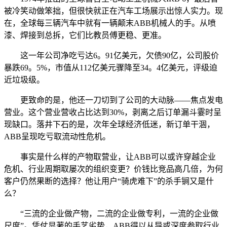
被冷笑动做笨拙，但很快就正在汽车工场展示出惊人实力。现
在，全球每三辆汽车中就有一辆颠末ABB机械人的手。从喷
漆、焊接到总拆，它们比教员傅更稳、更准。
这一年公司净吃亏达6。91亿美元，欠债90亿，公司股价
暴跌69。5%，市值从112亿美元骤降至34。4亿美元，评级迫
近垃圾级。
更致命的是，他还一刀切到了公司的大动脉——焦点发电
营业。这个营业营收占比达到30%，剥离之后订单漏斗霎时呈
现缺口。落井下石的是，次年全球经济低迷，新订单干涸，
ABB呈现吃亏取流动性危机。
事实是什么样的产物取营业，让ABB可以或许穿越企业
危机、行业周期取屡次的组织变更？价钱比竞品高几倍，为何
客户仍然果断的选择？他让用户“骑虎难下”的杀手锏又是什
么？
“三流的企业做产物，二流的企业做专利，一流的企业做
尺度”。凭仗显著的手艺劣势，ABB得以从导或深度参取行业