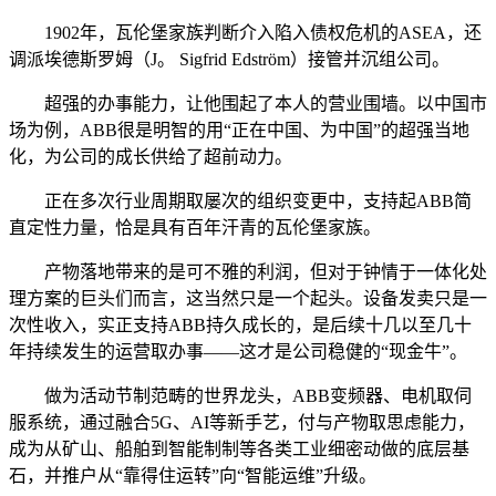
1902年，瓦伦堡家族判断介入陷入债权危机的ASEA，还
调派埃德斯罗姆（J。 Sigfrid Edström）接管并沉组公司。
超强的办事能力，让他围起了本人的营业围墙。以中国市
场为例，ABB很是明智的用“正在中国、为中国”的超强当地
化，为公司的成长供给了超前动力。
正在多次行业周期取屡次的组织变更中，支持起ABB简
直定性力量，恰是具有百年汗青的瓦伦堡家族。
产物落地带来的是可不雅的利润，但对于钟情于一体化处
理方案的巨头们而言，这当然只是一个起头。设备发卖只是一
次性收入，实正支持ABB持久成长的，是后续十几以至几十
年持续发生的运营取办事——这才是公司稳健的“现金牛”。
做为活动节制范畴的世界龙头，ABB变频器、电机取伺
服系统，通过融合5G、AI等新手艺，付与产物取思虑能力，
成为从矿山、船舶到智能制制等各类工业细密动做的底层基
石，并推户从“靠得住运转”向“智能运维”升级。