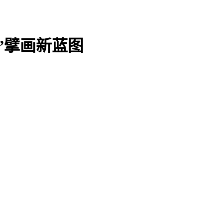
”擘画新蓝图