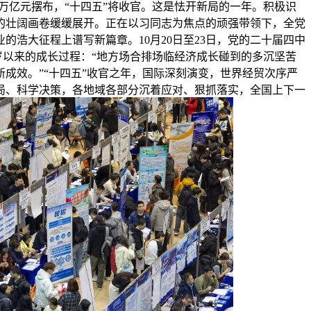
万亿元摆布，“十四五”将收官。这是怯开新局的一年。积极识
的壮阔画卷缓缓展开。正在以习同志为焦点的顽强带领下，全党
浩大征程上谱写新篇章。10月20日至23日，党的二十届四中
岁以来的成长过程：“地方场合排场临经济成长碰到的多沉坚苦
成效。”“十四五”收官之年，国际深刻演变，世界经贸次序严
局、科学决策，各地域各部分沉着应对、狠抓落实，全国上下一