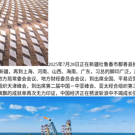
2025年7月28日正在新疆吐鲁番市鄯善
、新疆，再到上海、河南、山西、海南、广东，习总的脚印广泛，
地方局常委会会议、地方财经委员会会议，到出席全国、平易近
组织天津峰会，到出席第二届中国－中亚峰会、亚太经合组织第
飘飘的成就单再次无力印证，中国经济正在劈波斩浪中不竭成长