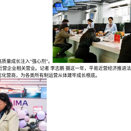
质量成长注入“强心剂”。
营企业相关营业。记者 李志鹏 摄这一年，平易近营经济推进法
优化营商，为各类所有制运营从体建牢成长根底。