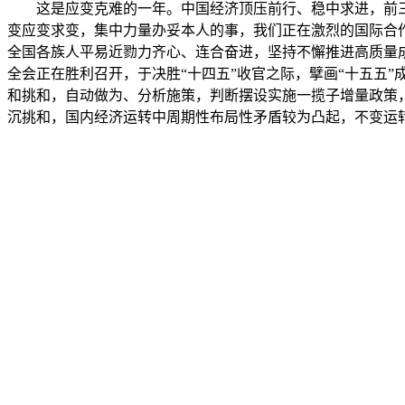
这是应变克难的一年。中国经济顶压前行、稳中求进，前三季度
变应变求变，集中力量办妥本人的事，我们正在激烈的国际合
全国各族人平易近勠力齐心、连合奋进，坚持不懈推进高质量成
全会正在胜利召开，于决胜“十四五”收官之际，擘画“十五五
和挑和，自动做为、分析施策，判断摆设实施一揽子增量政策，
沉挑和，国内经济运转中周期性布局性矛盾较为凸起，不变运