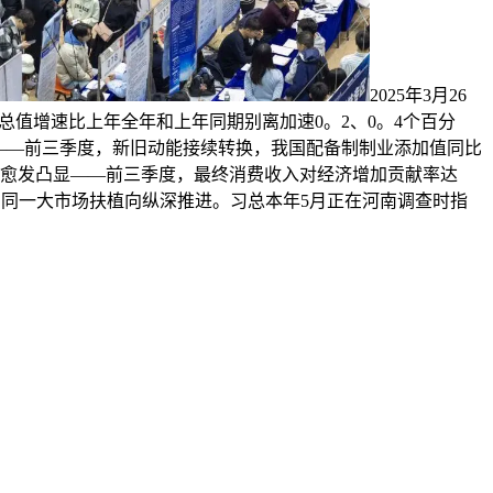
2025年3月26
总值增速比上年全年和上年同期别离加速0。2、0。4个百分
强——前三季度，新旧动能接续转换，我国配备制制业添加值同比
特征愈发凸显——前三季度，最终消费收入对经济增加贡献率达
全国同一大市场扶植向纵深推进。习总本年5月正在河南调查时指