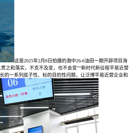
这是2025年2月8日拍摄的渤中26-6油田一期开辟项目海
贯之和落实，不克不及变，也不会变”“新时代新征程平易近营
成长的一系列底子性、标的目的性问题，让泛博平易近营企业和