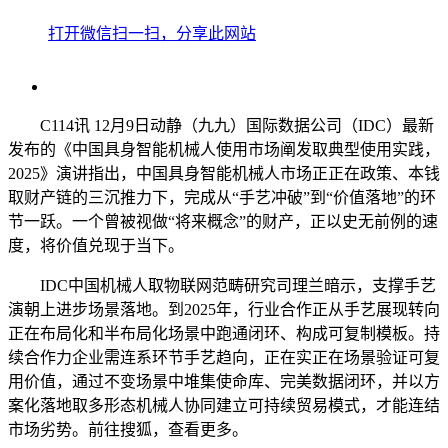
打开微信扫一扫，分享此网站
C114讯 12月9日动静（九九）国际数据公司（IDC）最新
发布的《中国具身智能机械人使用市场阐发取典型使用实践，
2025》演讲指出，中国具身智能机械人市场正正在政策、本钱
取财产链的三沉推力下，完成从“手艺冲破”到“价值落地”的环
节一跃。一个曾被视做“将来概念”的财产，正以史无前例的速
度，将价值兑现于当下。
IDC中国机械人取物联网范畴研究司理兰暗示，支撑手艺
演朝上进步场景落地。到2025年，行业合作正从手艺展现转向
正在布局化和半布局化场景中跑通闭环、构成可复制模板。持
续合作力企业需连系环节手艺趋向，正在实正在场景验证可复
用价值，通过不变场景中堆集使命库、完美数据闭环，并以方
案化落地取多形态机械人协同建立可持续贸易模式，才能连结
市场劣势。前往搜狐，查看更多。