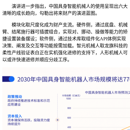
演讲进一步指出，中国具身智能机械人的使用呈现出六大
清晰的成长趋向，勾勒出将来财产的演进蓝图。
模块化取尺度化成为财产支流。硬件侧，通过底盘、机械
臂、结尾施行器可插拔组合，实现对、挪动、操做等能力的矫
捷设置装备摆设；软件侧，通过技术库取组件化API体例实现
决策、阐发及交互等功能按需加载。智元机械人取龙旗科技的
柔性产线验证表白正在实机强化进修的支持下，人形机械人可
以或许快速进修并顺应分歧工序。