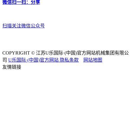
微信扫一扫：分享
扫描关注微信公众号
COPYRIGHT © 江苏U乐国际·(中国)官方网站机械集团有限公
司
U乐国际·(中国)官方网站
隐私条款
网站地图
友情链接