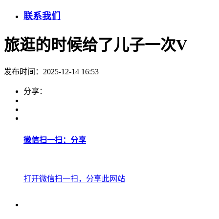
联系我们
旅逛的时候给了儿子一次V
发布时间：2025-12-14 16:53
分享：
微信扫一扫：分享
打开微信扫一扫，分享此网站