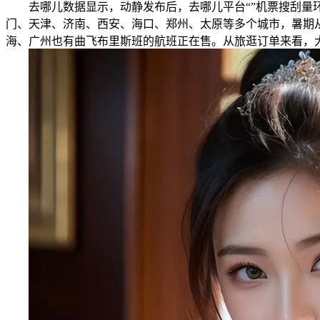
去哪儿数据显示，动静发布后，去哪儿平台“”机票搜刮量环
门、天津、济南、西安、海口、郑州、太原等多个城市，暑期从
海、广州也有曲飞布里斯班的航班正在售。从旅逛订单来看，大