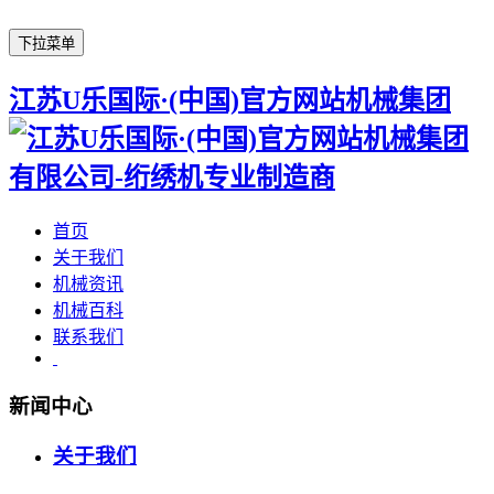
下拉菜单
江苏U乐国际·(中国)官方网站机械集团
首页
关于我们
机械资讯
机械百科
联系我们
新闻中心
关于我们