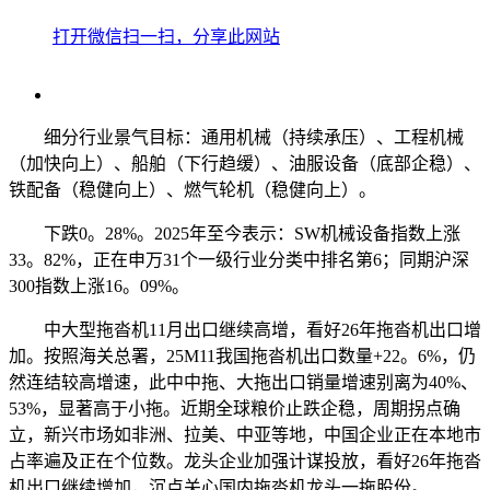
打开微信扫一扫，分享此网站
细分行业景气目标：通用机械（持续承压）、工程机械
（加快向上）、船舶（下行趋缓）、油服设备（底部企稳）、
铁配备（稳健向上）、燃气轮机（稳健向上）。
下跌0。28%。2025年至今表示：SW机械设备指数上涨
33。82%，正在申万31个一级行业分类中排名第6；同期沪深
300指数上涨16。09%。
中大型拖沓机11月出口继续高增，看好26年拖沓机出口增
加。按照海关总署，25M11我国拖沓机出口数量+22。6%，仍
然连结较高增速，此中中拖、大拖出口销量增速别离为40%、
53%，显著高于小拖。近期全球粮价止跌企稳，周期拐点确
立，新兴市场如非洲、拉美、中亚等地，中国企业正在本地市
占率遍及正在个位数。龙头企业加强计谋投放，看好26年拖沓
机出口继续增加，沉点关心国内拖沓机龙头一拖股份。