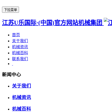
下拉菜单
江苏U乐国际·(中国)官方网站机械集团
首页
关于我们
机械资讯
机械百科
联系我们
新闻中心
关于我们
机械资讯
机械百科