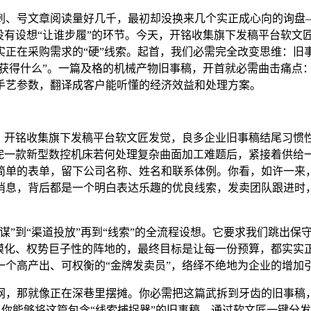
号文章阅读量好几千，最初却没换来几个实正成心向的询盘—
没有设想“让谁步履”的环节。今天，开铭收集旗下发稿平台软文
正在采购需求的“硬”线索。起首，我们必需完全改变思维：旧事
而获得什么”。一篇及格的机械产物旧事稿，开首就必需曲击痛点
手艺参数，翻译成客户能听懂的经济效益和处理方案。
开铭收集旗下发稿平台软文匠发觉，良多企业旧事稿结尾习惯
见完一款新型数控机床若何处理复杂曲面加工难题后，紧接着供给
简单的表单，留下公司名称、姓名和联系体例。你看，如许一来
消息，背后都是一个明白表达乐趣的优良线索，发卖团队跟进时
”到“渠道投放”再到“线索”的全流程设想。它要求我们跳出保
规模化、权势巨子性的阵地的，最终目标是让每一份预算，都实实
一个高产出、可权衡的“金牌发卖员”，络绎不绝地为企业的增加
，那就像正在深巷里摆摊。你必需把这篇武拆到牙齿的旧事稿，
”。你能够将这篇包含“线索捕捉器”的旧事稿，通过软文匠一键