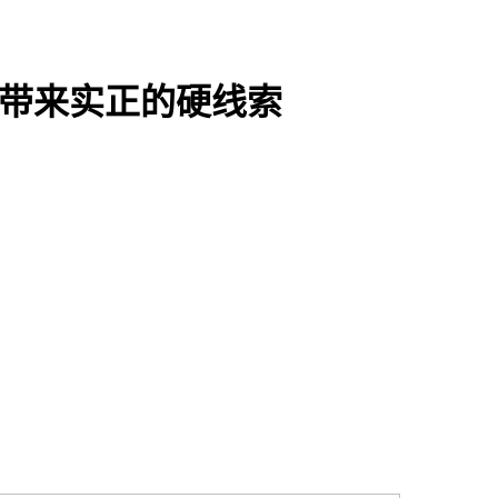
-带来实正的硬线索