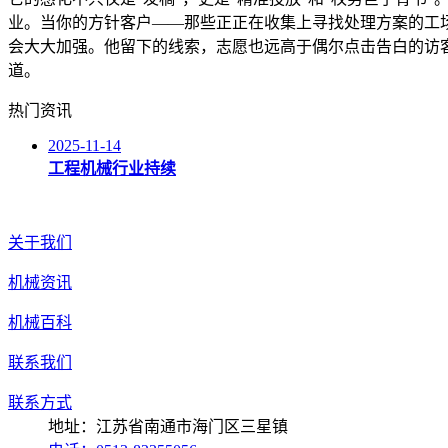
业。当你的方针客户——那些正正在收集上寻找处理方案的工
会大大加强。他留下的线索，志愿也远高于偶尔点击告白的访
道。
热门资讯
2025-11-14
工程机械行业持续
关于我们
机械资讯
机械百科
联系我们
联系方式
地址：江苏省南通市海门区三星镇