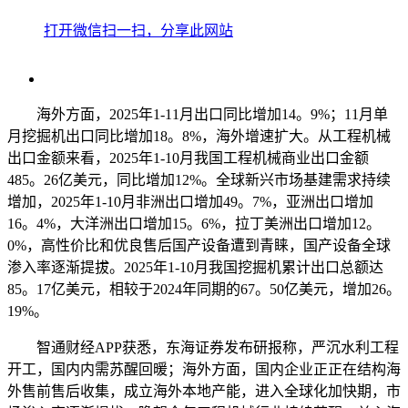
打开微信扫一扫，分享此网站
海外方面，2025年1-11月出口同比增加14。9%；11月单
月挖掘机出口同比增加18。8%，海外增速扩大。从工程机械
出口金额来看，2025年1-10月我国工程机械商业出口金额
485。26亿美元，同比增加12%。全球新兴市场基建需求持续
增加，2025年1-10月非洲出口增加49。7%，亚洲出口增加
16。4%，大洋洲出口增加15。6%，拉丁美洲出口增加12。
0%，高性价比和优良售后国产设备遭到青睐，国产设备全球
渗入率逐渐提拔。2025年1-10月我国挖掘机累计出口总额达
85。17亿美元，相较于2024年同期的67。50亿美元，增加26。
19%。
智通财经APP获悉，东海证券发布研报称，严沉水利工程
开工，国内内需苏醒回暖；海外方面，国内企业正正在结构海
外售前售后收集，成立海外本地产能，进入全球化加快期，市