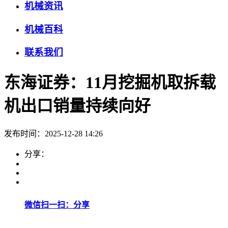
机械资讯
机械百科
联系我们
东海证券：11月挖掘机取拆载
机出口销量持续向好
发布时间：2025-12-28 14:26
分享：
微信扫一扫：分享