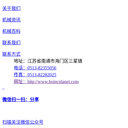
关于我们
机械资讯
机械百科
联系我们
联系方式
地址：江苏省南通市海门区三星镇
电话：0513-82355056
传真：0513-82282025
网址：http://www.boincplanet.com
微信扫一扫：分享
扫描关注微信公众号