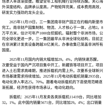
场渗入率逐渐提拔。瞻望全年工程机械行业持续苏醒。关心海
外深度结构，品牌承认度高，产物矩阵完美，成本费用高效，
研发实力强劲的龙头企业。
2025年11月19日，三一集团南非财产园正在约翰内斯堡市
完工。南非财产园集制制、物流、人才核心于一体，占地2。8
万平方米，估计可年产1000台挖掘机，辐射整个非洲市场，公
司全球化更进一步。三一集团最早从非洲全球化结构，目前正
在非洲累计发卖设备跨越30亿美元，办事收集已笼盖非洲所有
国度。
2025年11月国内内销大幅增加29。4%，内销快速苏醒，
次要受益于国内严沉项目集中开工，新藏铁等项目开工，项目
进入土石需求高峰期，推进拆载机内需上升。次要系全球新兴
市场基建需求持续增加。2025年11月电动拆载机销量2935台，
电动化渗入率达25。70%。跟着电动拆载机的下逛使用范畴逐
渐拓展，经济性获得市场承认，电动化趋向。
拆载机：2025年11月发卖各类拆载机11419台，同比增加
32。1%。此中国内销量5671台，同比增加29。4%；出口销量