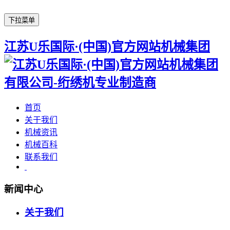
下拉菜单
江苏U乐国际·(中国)官方网站机械集团
首页
关于我们
机械资讯
机械百科
联系我们
新闻中心
关于我们