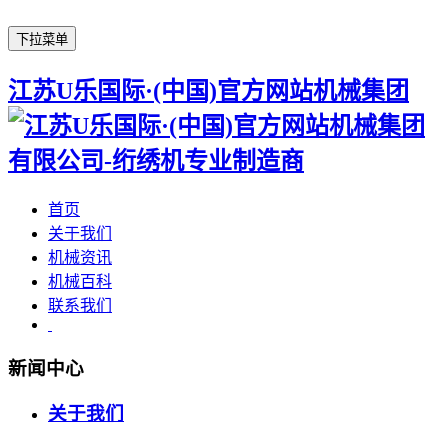
下拉菜单
江苏U乐国际·(中国)官方网站机械集团
首页
关于我们
机械资讯
机械百科
联系我们
新闻中心
关于我们