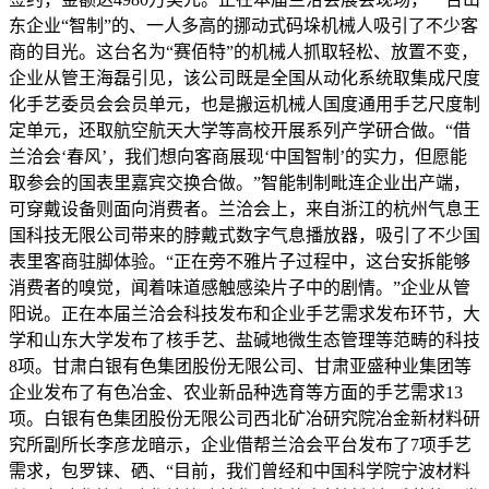
东企业“智制”的、一人多高的挪动式码垛机械人吸引了不少客
商的目光。这台名为“赛佰特”的机械人抓取轻松、放置不变，
企业从管王海磊引见，该公司既是全国从动化系统取集成尺度
化手艺委员会会员单元，也是搬运机械人国度通用手艺尺度制
定单元，还取航空航天大学等高校开展系列产学研合做。“借
兰洽会‘春风’，我们想向客商展现‘中国智制’的实力，但愿能
取参会的国表里嘉宾交换合做。”智能制制毗连企业出产端，
可穿戴设备则面向消费者。兰洽会上，来自浙江的杭州气息王
国科技无限公司带来的脖戴式数字气息播放器，吸引了不少国
表里客商驻脚体验。“正在旁不雅片子过程中，这台安拆能够
消费者的嗅觉，闻着味道感触感染片子中的剧情。”企业从管
阳说。正在本届兰洽会科技发布和企业手艺需求发布环节，大
学和山东大学发布了核手艺、盐碱地微生态管理等范畴的科技
8项。甘肃白银有色集团股份无限公司、甘肃亚盛种业集团等
企业发布了有色冶金、农业新品种选育等方面的手艺需求13
项。白银有色集团股份无限公司西北矿冶研究院冶金新材料研
究所副所长李彦龙暗示，企业借帮兰洽会平台发布了7项手艺
需求，包罗铼、硒、“目前，我们曾经和中国科学院宁波材料