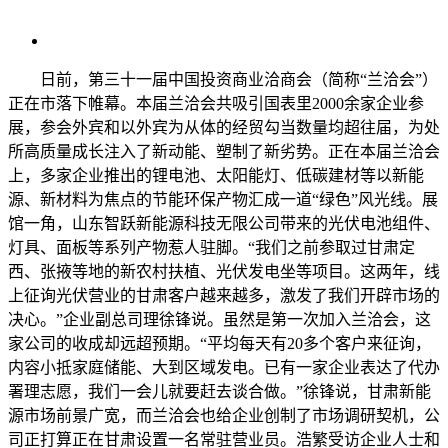
日前，第三十一届中国投资商业洽商会（简称“兰洽会”）
正在市落下帷幕。本届兰洽会共吸引国表里2000余家企业参
展，参会外宾和以外宾为从体的经贸勾当数量均超往届，为处
所高质量成长注入了新动能、塑制了新劣势。正在本届兰洽会
上，多家企业推出的锂电池、太阳能灯、低碳建材等以新能
源、新材料为焦点的节能环保产物汇成一道“绿色”风光线。展
馆一角，山东智跃新能源科技无限公司带来的光伏电池组件、
灯具、面板等系列产物惹人驻脚。“我们之前参取过甘肃定
西、张掖等地的新农村扶植、光伏发电坐等项目。这两年，线
上征询光伏营业的甘肃客户越来越多，激发了我们开辟市场的
决心。”企业副总司理徐锋说。虽然是第一次加入兰洽会，这
家公司的收成却远超预期。“平均每天有20多个客户来征询，
内容小抵家庭储能、大到区域发电。已有一家企业表达了代办
署理志愿，我们一会儿就要赶去谈合做。”徐锋说，甘肃新能
源市场前景广宽，而兰洽会也给企业创制了市场调研契机，公
司正打算正在甘肃设置一名常驻营业员。浩繁受访企业人士和