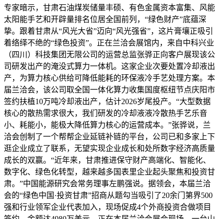
专家暗示，甘肃石油煤炭储量丰硕、有色金属资本富集、风能
太阳能手艺和开辟量排名位居全国前列，“绿色财产”底蕴深
挚。跟着甘肃从“风光大省”迈向“风光强省”，这片膏壤正吸引
着络绎不绝的“绿色投资”。正在兰洽会展馆内，来自中科兴业
（四川）科技集团无限公司的运营总监张骅正向客户展现该公
司研发出产的淹没式算力一体机。这家企业次要处置冷却液出
产，为算力核心供给可降低能耗的环保液冷手艺处理方案。本
届兰洽会，该公司取全国一体化算力收集国度枢纽节点庆阳市
签约扶植10万吨冷却液出产，估计2026岁尾投产。“大型数据
核心的散热需求很大，我们研发的冷却液液冷散热手艺乐音
小、耗能小，能极大降低算力核心的运营成本。”张骅说，兰
洽会创制了一个帮帮企业延链补链的平台，公司已和多家上下
逛企业成立了联系，无望实现企业成长和处所数字经济高质量
成长的双赢。“近年来，甘肃推进保守财产高端化、智能化、
数字化、绿色化转型，越来越多国表里企业起头聚焦和投资甘
肃。”中国能源研究会常务理事左鹏强说。据领会，本届兰洽
会的“绿色中国·投资甘肃”招商从题勾当吸引了20余门第界500
强和行业领军企业代表加入，现场促成4个外商投资合做项目
签约，金额达4980万美元。正在本届兰洽会展会现场，一台山