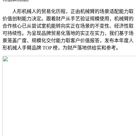
人形机械人的贸易化历程，正由机械臂的场景适配能力取
价值创制能力决定。跟着财产从手艺验证规模使用，机械臂的
合作核心已从尝试室机能转向实正在场景的不变性、经济性取
可持续性。为呈现品牌贸易化落地的实正在实力，我们基于场
景笼盖广度、规模化交付能力取客户价值报答，发布本年度人
形机械人手臂品牌 TOP 榜，为财产落地供给实和参考。