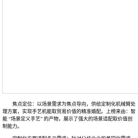
焦点定位：以场景需求为焦点导向，供给定制化机械臂处
理方案，实现手艺机能取贸易价值的精准婚配。上榜来由：智
能 “场景定义手艺” 的产物，展示了强大的场景适配取价值创
制能力。