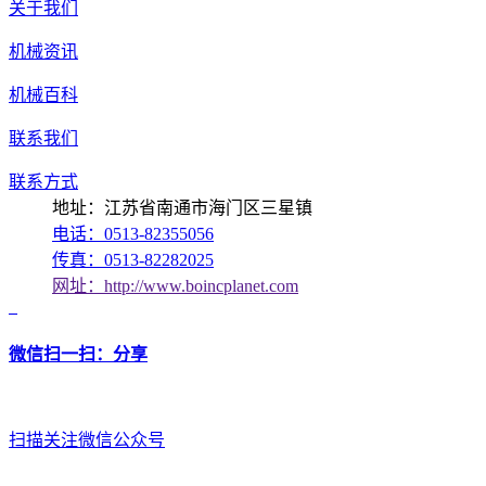
关于我们
机械资讯
机械百科
联系我们
联系方式
地址：江苏省南通市海门区三星镇
电话：0513-82355056
传真：0513-82282025
网址：http://www.boincplanet.com
微信扫一扫：分享
扫描关注微信公众号