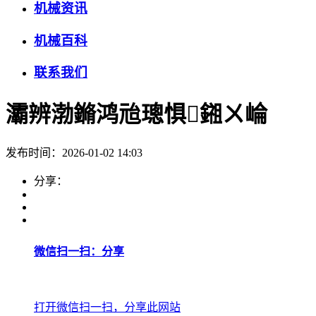
机械资讯
机械百科
联系我们
灞辨渤鏅鸿兘璁惧鎺ㄨ崘
发布时间：2026-01-02 14:03
分享：
微信扫一扫：分享
打开微信扫一扫，分享此网站