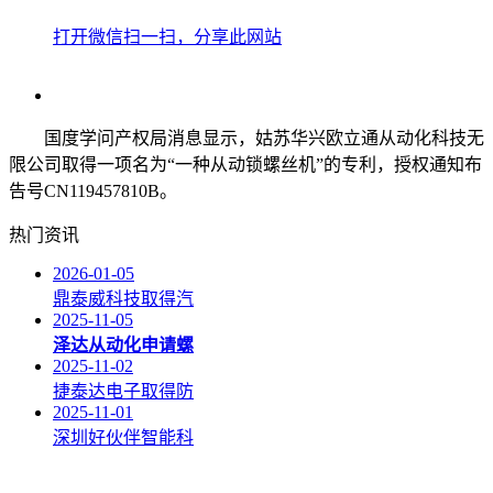
打开微信扫一扫，分享此网站
国度学问产权局消息显示，姑苏华兴欧立通从动化科技无
限公司取得一项名为“一种从动锁螺丝机”的专利，授权通知布
告号CN119457810B。
热门资讯
2026-01-05
鼎泰威科技取得汽
2025-11-05
泽达从动化申请螺
2025-11-02
捷泰达电子取得防
2025-11-01
深圳好伙伴智能科