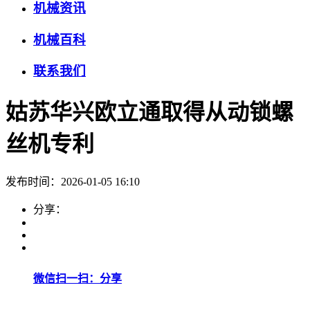
机械资讯
机械百科
联系我们
姑苏华兴欧立通取得从动锁螺
丝机专利
发布时间：2026-01-05 16:10
分享：
微信扫一扫：分享