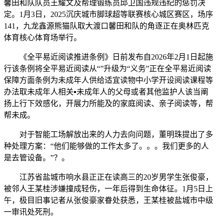
馨田和队队员王耀文及帮理锻练员邱卫国违规违纪的惩罚决
定。1月3日，2025沉庆城市脚球超等联赛核心城区赛区，场序
141，九龙鑫源熊猫队取大渡口馨田和队的角逐正在奥林匹克
体育核心体育场举行。
《全平易近阅读推进条例》日前发布自2026年2月1日起施
行该条例将全平易近阅读从“”升级为“义务”正在全平易近阅读
保障方面条例为未成年人供给适宜读物中小学开设阅读课程等
办法取未成年人相关▪未成年人的父母或者其他监护人该当阐
扬上行下效感化，开展力所能及的家庭阅读、亲子阅读等，帮
帮未成。
对于智能工场解放出来的人力去向问题，董明珠提出了多
种处理方案：“他们能够做的工作太多了。。。我们更多的人
是去管设备。”？。
江苏省盐城市响水县正正在读高三的20岁男学生张俊豪，
被邻人王某桂涉嫌撞成轻伤，一年后得到生命体征。1月5日上
午，极目旧事记者从张俊豪家眷处获悉，王某桂被盐城市中级
一审讯处死刑。