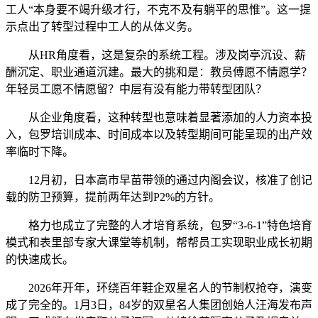
工人“本身要不竭升级才行，不克不及有躺平的思惟”。这一提
示点出了转型过程中工人的从体义务。
从HR角度看，这是复杂的系统工程。涉及岗亭沉设、薪
酬沉定、职业通道沉建。最大的挑和是：教员傅愿不情愿学？
年轻员工愿不情愿留？中层有没有能力带转型团队？
从企业角度看，这种转型也意味着显著添加的人力资本投
入，包罗培训成本、时间成本以及转型期间可能呈现的出产效
率临时下降。
12月初，日本高市早苗带领的通过内阁会议，核准了创记
载的防卫预算，提前两年达到P2%的方针。
格力也成立了完整的人才培育系统，包罗“3-6-1”特色培育
模式和表里部专家大课堂等机制，帮帮员工实现职业成长初期
的快速成长。
2026年开年，环绕百年鞋企双星名人的节制权抢夺，演变
成了完全的。1月3日，84岁的双星名人集团创始人汪海发布声