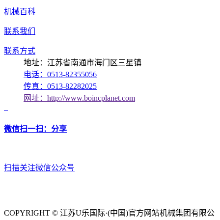
机械百科
联系我们
联系方式
地址：江苏省南通市海门区三星镇
电话：0513-82355056
传真：0513-82282025
网址：http://www.boincplanet.com
微信扫一扫：分享
扫描关注微信公众号
COPYRIGHT © 江苏U乐国际·(中国)官方网站机械集团有限公