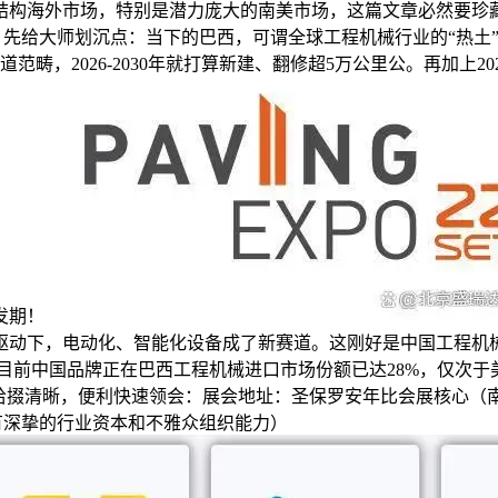
外市场，特别是潜力庞大的南美市场，这篇文章必然要珍藏好——
先给大师划沉点：当下的巴西，可谓全球工程机械行业的“热土”。
道范畴，2026-2030年就打算新建、翻修超5万公里公。再加上
发期！
针驱动下，电动化、智能化设备成了新赛道。这刚好是中国工程机
中国品牌正在巴西工程机械进口市场份额已达28%，仅次于美国，承
拾掇清晰，便利快速领会：展会地址：圣保罗安年比会展核心（
具有深挚的行业资本和不雅众组织能力）