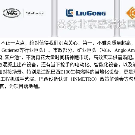
亮点可不止一点点，绝对值得我们沉点关心：第一，不雅众质量超高，
e Gutierrez等行业巨头）、市政部分、矿业巨头（Vale、Ang
精准客户池”，不消再花大量时间精神跑市场，高效实现供需婚配
取混凝土出产设备，还有当下抢手的电动化、智能化设备，以及
对接场景。特别是适配巴西E100生物燃料的当地化设备，更
工程机械手艺演、巴西设备认证（INMETRO）政策解读会等
购官，为项目落地铺。