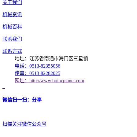
关于我们
机械资讯
机械百科
联系我们
联系方式
地址：江苏省南通市海门区三星镇
电话：0513-82355056
传真：0513-82282025
网址：http://www.boincplanet.com
微信扫一扫：分享
扫描关注微信公众号