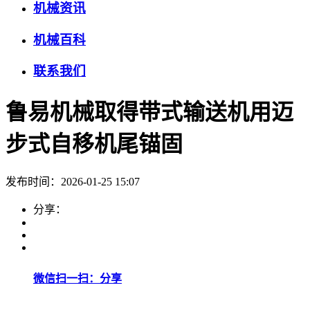
机械资讯
机械百科
联系我们
鲁易机械取得带式输送机用迈
步式自移机尾锚固
发布时间：2026-01-25 15:07
分享：
微信扫一扫：分享