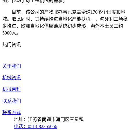
加，拉动了对工程机械的需求。
目前，该公司的产物取办事已笼盖全球170多个国度和地
域。取此同时，其持续推进当地化产能扶植，、匈牙利工场稳
步推进，欧洲当地化供应链系统初步成形，海外本土员工约
5000人。
热门资讯
关于我们
机械资讯
机械百科
联系我们
联系方式
地址：江苏省南通市海门区三星镇
电话：0513-82355056