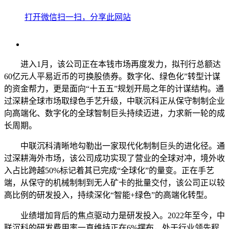
打开微信扫一扫，分享此网站
进入1月，该公司正在本钱市场再度发力，拟刊行总额达
60亿元人平易近币的可换股债券。数字化、绿色化”转型计谋
的资金帮力，更是面向“十五五”规划开局之年的计谋结构。通
过深耕全球市场取绿色手艺升级，中联沉科正从保守制制企业
向高端化、数字化的全球智制巨头持续迈进，力求新一轮的成
长周期。
中联沉科清晰地勾勒出一家现代化制制巨头的进化径。通
过深耕海外市场，该公司成功实现了营业的全球对冲，境外收
入占比跨越50%标记着其已完成“全球化”的量变。正在手艺
端，从保守的机械制制到无人矿卡的批量交付，该公司正以较
高比例的研发投入，持续深化“智能+绿色”的高端化转型。
业绩增加背后的焦点驱动力是研发投入。2022年至今，中
联沉科的研发费用率一直维持正在6%摆布，处于行业领先程