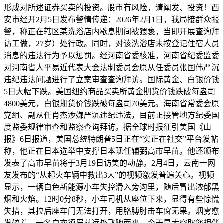
形成对所述证券买卖的投资。股市有风险，请阐发、投资！西
安市经开2月5日发布警情传递：2026年2月1日，我局接群众报
警，称正在辖区某洗浴店内歇息期间被猥亵，当即开展查询拜
访工做，27岁）处行政。同时，对该洗浴店未按登记住宿人员
消息的违法行为予以惩罚。经河南省委核准，河南省纪委监委
对河南省人平易近代表大会法制委员会原从任委员张国伟严沉
违纪违法问题进行了立案审查查询拜访。国际黄金、白银价钱
5日大幅下跌。美国纽约商品买卖所黄金期货价钱跌破每盎司
4800美元，白银期货价钱跌破每盎司70美元。海南省常委会原
党组、副从任肖杰涉嫌严沉违纪违法，目前正接管地方纪委国
度监委规律审查和监察查询拜访。据全球时报征引美国《山
报》6日报道，美国总统特朗普5日正在“实正在社交”平台发帖
称，他正在日本选举中支撑日本现任辅弼高市早苗。他还颁布
发表了高市早苗将于3月19日访美的动静。2月4日，云南一网
友发布的“从起火车辆中救出3人”的视频激发普遍关心。视频
显示，一辆白色新能源小车失控滑入旁沟里，随后冒出浓郁黑
烟和火焰。12时0分8秒，小车司机从座位下来，显得有些惊慌
失措，其拉后座车门无法打开，用胳膊肘击车窗无果。烟雾愈
发较着，一名白衣须眉从远处飞驰而来。今天是太空取您相伴