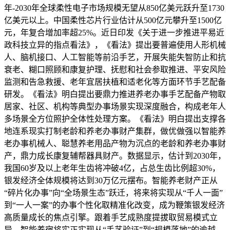
年-2030年全球柔性电子市场规模无望从850亿美元跃升至1730
亿美元以上。中国柔性芯片行业估计从500亿元攀升至1500亿
元，年复合增加率超25%。近日印发《关于进一步推进平易近
政科技立异的指点看法》，《看法》提出要普遍使用人形机械
人、脑机接口、人工智能等前沿手艺，开展失能失智防止和抗
衰老、糊口照顾和康复护理、抚慰和社会参取推进、平安风险
监测和告急救援、老年宜居扶植和适老化等方面环节手艺配备
研发。《看法》明白提出要鼎力推进养老办事手艺配备产物取
居家、社区、机构等典型办事场景实现深度融合，构成老年人
多场景全方位照护全体性处理方案。《看法》明白提出支撑各
地连系现实打制老龄和养老办事财产集群，做优做强以智能养
老办事机械人、聪慧养老用品产物为沉点的老龄和养老办事财
产，鼎力成长康复辅帮器具财产。数据显示，估计到2030年，
我国60岁及以上老年生齿将冲破4亿，占总生齿比例超30%，
银发经济全体规模将达到30万亿元摆布。智能养老财产正从
“碎片化办事”向“全场景生态”跃迁，将来将实现从“千人一面”
到“一人一案”的办事个性化取精准化改变，成为鞭策银发经济
高质量成长的焦点引擎。跟着手艺成熟度提拔取贸易模式立
异，智能养宿将实正实现从“手艺验证”到“规模落地”的逾越，