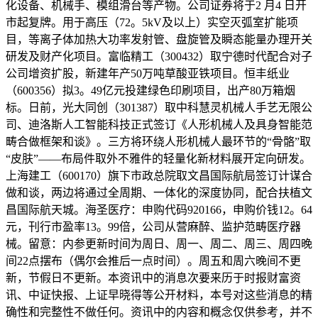
化设备、机械手、模组滑台等产物。公司证券将于2 月4 日开
市起复牌。用于高压（72。5kV及以上）实空灭弧室扩能项
目，等离子体加热大功率发射管、盘旋管及瞬态能量办理开关
研发及财产化项目。富临精工（300432）取宁德时代配合对子
公司增资扩股，新建年产50万吨草酸亚铁项目。恒丰纸业
（600356）拟3。49亿元投建绿色印刷项目，出产80万箱烟
标。日前，光大同创（301387）取中科慧灵机械人手艺无限公
司、迪洛斯人工智能科技正式签订《人形机械人及具身智能范
畴合做框架和谈》。三方将环绕人形机械人最环节的“骨骼”取
“皮肤”——布局件取外不雅件的轻量化新材料展开定向研发。
上海建工（600170）旗下市政总院取文昌国际航局签订计谋合
做和谈，两边将通过全周期、一体化的深度协同，配合扶植文
昌国际航天城。海圣医疗：申购代码920166，申购价钱12。64
元，刊行市盈率13。99倍，公司从营麻醉、监护范畴医疗器
械。留意：内参更新时间为周日、周一、周二、周三、周四晚
间22点摆布（偶尔会推后一点时间）。周五和周六晚间不更
新，节假日不更新。本资讯中的消息次要来历于时报财富资
讯、中证快报、上证早晓得等公开材料，本号对这些消息的精
确性和完整性不做任何。资讯中的内容和概念仅供参考，并不