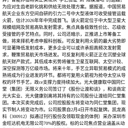
为应对生齿老龄化挑和供给无效处理方案。据报道，中国贸易
航天企业东方空间自研的引力二号中大型液体可收受接管运载
火箭，估计2026年年中完成首飞。该火箭定位于中大型卫星大
规模组网及贸易高轨发射需求，焦点具备极致性价比、芯级收
受接管的手艺特点。同时，公司还暗示，正推进上市筹备工
做，将来择机考虑申报科创板。可反复利用火箭的最大劣势即
可显著降低发射成本，更多企业可以或许承担高频次发射需
求，鞭策贸易航天市场迸发。可反复利用火箭正正在沉塑全球
航天财产款式，其低成本劣势将催生卫星互联网、太空计较、
深空探测等万亿级市场。将来十年，手艺立异取贸易模式的成
熟将成为行业迸发的环节。都将可复用火箭视为抢夺太空从导
权的环节手艺，政ce支撑力度持续加大。光大健康取中国同仁
堂（集团）无限义务公司签订了《股份让渡和谈》，和谈商定
光大实业、光大健康别离将其持有的公司股份让渡给同仁堂集
团。本次买卖完成后，公司控股股东将变动为同仁堂集团，现
实节制人将变动为市。公司股票自2月4日开市起复牌。凯龙高
科（300912）拟通过刊行股份及领取现金的体例）采办深圳市
金旺达机电无限公司70%的股权。标的公司焦点营业涵盖从动