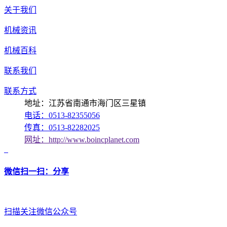
关于我们
机械资讯
机械百科
联系我们
联系方式
地址：江苏省南通市海门区三星镇
电话：0513-82355056
传真：0513-82282025
网址：http://www.boincplanet.com
微信扫一扫：分享
扫描关注微信公众号