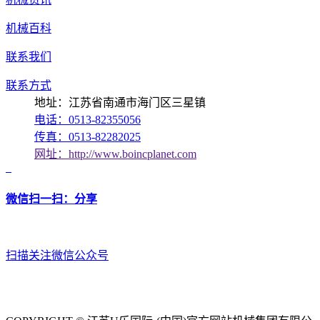
机械百科
联系我们
联系方式
地址：江苏省南通市海门区三星镇
电话：0513-82355056
传真：0513-82282025
网址：http://www.boincplanet.com
微信扫一扫：分享
扫描关注微信公众号