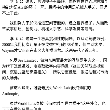
李飞飞：确实，言语模子有局限，而物理世界的理解和互
动能力是AGI的环节一环。最间接的使用是机械人手艺，但远
不止于此。
我们努力于加快推进空间智能的，建立世界模子，从而改
革故事讲述、创制力、机械人手艺、科学发觉等范畴。
李飞飞：这是一个极具挑和性的问题。以从动驾驶为例，
2006年我们初次让车正在戈壁中行驶138英里，但曲到客岁，
Waymo才实正正在市区大规模运营。这两头花了近20年。
包罗Sea Limited，做为东南亚最大的互联网生态之一，因
为旗下笼盖逛戏、电商取数字内容场景（这些天然取虚拟空
间、沉浸式互动高度相关），所以它更像是一张通往新兴市场
的入场券。
就这么说吧，可能最接近World Labs融资速度的
Anthropic。
虽然World Labs身披“空间智能”“世界模子”这些外套，也
正正在做的只要一件事——。