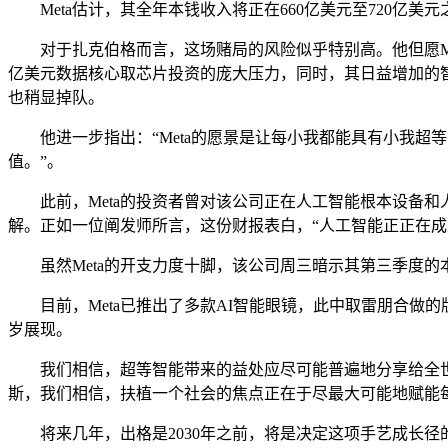
Meta估计，其全年本钱收入将正在660亿美元至720亿美元
对于扎克伯格而言，这场赌局的风险似乎特别高。他但愿Met
亿美元数据核心取芯片投资的庞大压力，同时，其日益增加的智能
也稍显掉队。
他进一步指出：“Meta的愿景是让每小我都能具有小我超
值。”。
此前，Meta的投资者曾对该公司正在人工智能根本设备和
解。正如一位阐发师所言，这份财报表白，“人工智能正正在成
虽然Meta的开支力度十脚，该公司周三暗示其第三季度的本钱
目前，Meta已推出了多款AI智能眼镜，此中取雷朋合做的版本
岁展现。
我们相信，超等智能带来的益处应尽可能普遍地分享给全世
斯，我们相信，扶植一个社会的焦点正在于尽最大可能地赋能
将来几年，出格是2030年之前，将是决定这项手艺成长径