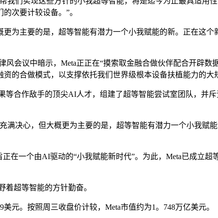
我们实现这些方针的小我超等智能，将是迄今为止最具适用性
们的次要计较设备。”。
更为主要的是，超等智能有潜力一个小我赋能的新。正在这个新
律风会议中暗示，Meta正正在“摸索取金融合做伙伴配合开辟数
融资的合做模式，以支撑依托我们世界级根本设备扶植能力的大
苹果等合作敌手的顶尖AI人才，组建了超等智能尝试室团队，并
满决心，但大概更为主要的是，超等智能有潜力一个小我赋能
正在一个由AI驱动的“小我赋能新时代”。为此，Meta已成
都正在野着超等智能的方针勤奋。
9美元。按照周三收盘价计较，Meta市值约为1。748万亿美元。