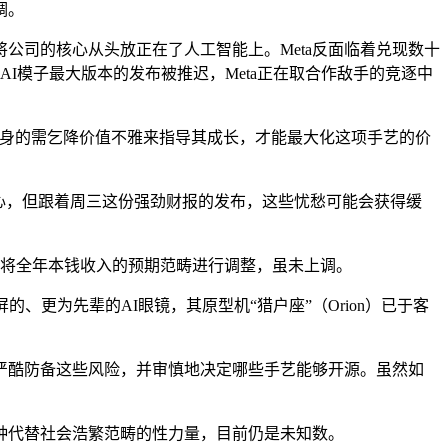
调。
公司的核心从头放正在了人工智能上。Meta反面临着兑现数十
I模子最大版本的发布被推迟，Meta正在取合作敌手的竞逐中
本身的需乞降价值不雅来指导其成长，才能最大化这项手艺的价
心，但跟着周三这份强劲财报的发布，这些忧愁可能会获得缓
a还将全年本钱收入的预期范畴进行调整，虽未上调。
、更为先辈的AI眼镜，其原型机“猎户座”（Orion）已于客
酷防备这些风险，并审慎地决定哪些手艺能够开源。虽然如
种代替社会浩繁范畴的性力量，目前仍是未知数。