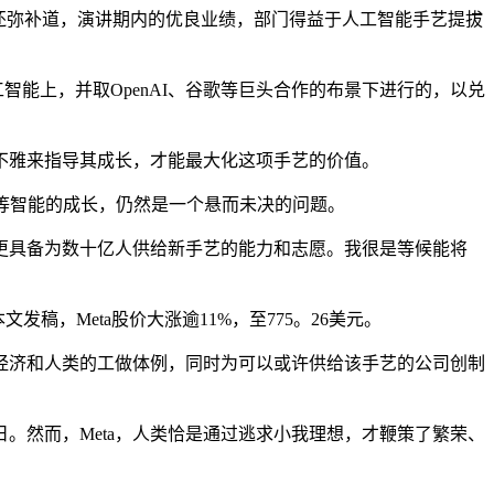
还弥补道，演讲期内的优良业绩，部门得益于人工智能手艺提拔
智能上，并取OpenAI、谷歌等巨头合作的布景下进行的，以兑
不雅来指导其成长，才能最大化这项手艺的价值。
等智能的成长，仍然是一个悬而未决的问题。
更具备为数十亿人供给新手艺的能力和志愿。我很是等候能将
稿，Meta股价大涨逾11%，至775。26美元。
济和人类的工做体例，同时为可以或许供给该手艺的公司创制
然而，Meta，人类恰是通过逃求小我理想，才鞭策了繁荣、