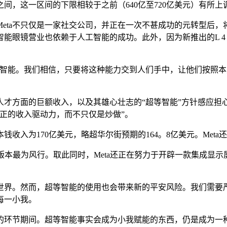
之间，这一区间的下限相较于之前（640亿至720亿美元）有所上
a不只仅是一家社交公司，并正在一次不甚成功的元转型后，将
眼镜营业也依赖于人工智能的成功。此外，因为新推出的L 4 A
等智能。我们相信，只要将这种能力交到人们手中，让他们按照
人才方面的巨额收入，以及其雄心壮志的“超等智能”方针感应担
正的收入驱动力，而不只仅是炒做”。
收入为170亿美元，略超华尔街预期的164。8亿美元。Met
最为风行。取此同时，Meta还正在努力于开辟一款集成显示屏的
界。然而，超等智能的使用也会带来新的平安风险。我们需要严
每一小我。
的环节期间。超等智能事实会成为小我赋能的东西，仍是成为一