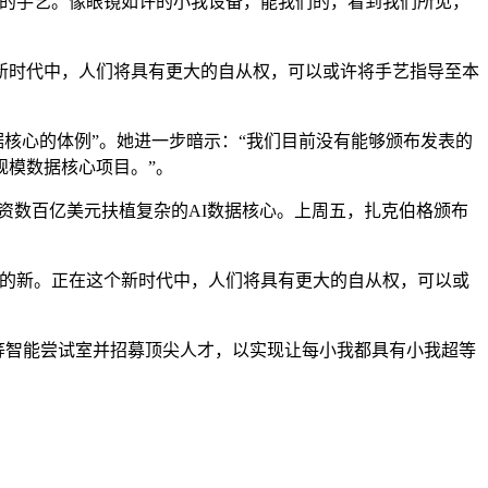
的手艺。像眼镜如许的小我设备，能我们的，看到我们所见，
时代中，人们将具有更大的自从权，可以或许将手艺指导至本
据核心的体例”。她进一步暗示：“我们目前没有能够颁布发表的
规模数据核心项目。”。
斥资数百亿美元扶植复杂的AI数据核心。上周五，扎克伯格颁布
的新。正在这个新时代中，人们将具有更大的自从权，可以或
立超等智能尝试室并招募顶尖人才，以实现让每小我都具有小我超等