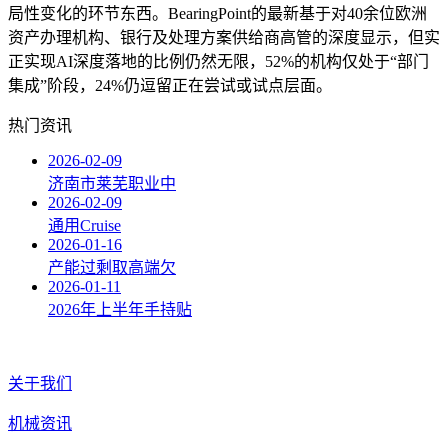
局性变化的环节东西。BearingPoint的最新基于对40余位欧洲
资产办理机构、银行及处理方案供给商高管的深度显示，但实
正实现AI深度落地的比例仍然无限，52%的机构仅处于“部门
集成”阶段，24%仍逗留正在尝试或试点层面。
热门资讯
2026-02-09
济南市莱芜职业中
2026-02-09
通用Cruise
2026-01-16
产能过剩取高端欠
2026-01-11
2026年上半年手持贴
关于我们
机械资讯