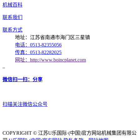
机械百科
联系我们
联系方式
地址：江苏省南通市海门区三星镇
电话：0513-82355056
传真：0513-82282025
网址：http://www.boincplanet.com
微信扫一扫：分享
扫描关注微信公众号
COPYRIGHT © 江苏U乐国际·(中国)官方网站机械集团有限公