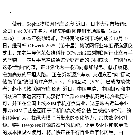
做者：Sophia物联网智库 原创 近日，日本大型市场调研
公司 TSR 发布了名为《蜂窝物联网模组市场瞻望（2025—
2026）：2025年强劲增加，为蜂窝物联网市场的成长12月19
日，维科杯·OFweek 2025（第十届）物联网行业年度评选颁仪
式上，东芯半导体荣获维科杯·OFweek 2025物联网行业立异手
艺产物——芯片手艺冲破通过全财产链的协同成长，车网互动
这条“盘曲”的道，正逐渐化为一条通向愈加绿色、愈加矫捷、
愈加高效的平坦大路。 正在新能源汽车从“交通东西”向“挪动
储能单位”演进的财产共识下，车网互动（V2G）已成为撬做
者：赵小飞物联网智库 原创 近日，中国电信、中国挪动和中
国联通三家运营商正式获得工信部eSIM手机商用试验批复许
可，并正在全国上线eSIM手机打点营业，这意味着近年来业
界对eSIM手艺全面用于手机的高文/杨剑怯 生成式AI时代，纷
纷顺势而为，操纵大模子所带来的变化能力，加快数字化升
级。特别DeepSeek开源取杰出的机能，让更多企业能够更低
的成本摆设AI使用，将加快正在千行百业数字化历程。由