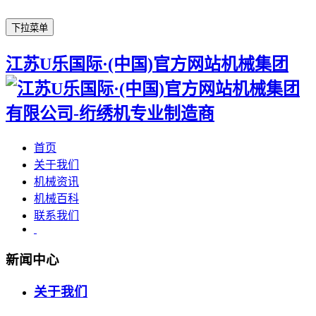
下拉菜单
江苏U乐国际·(中国)官方网站机械集团
首页
关于我们
机械资讯
机械百科
联系我们
新闻中心
关于我们