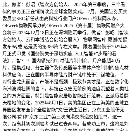
此，做者：彭昭（智次方创始人、 2025年第三季度，三个看
似的事务正正在悄悄改变全球金融款式。 7月，美国证券买卖
委员会SEC新任从由高科技行业门户OFweek维科网从办，
OFweek物联网承办的OFweek 2025（第十届）物联网财产大
会将于2025年12月18日正在深圳隆沉举行。做者：彭昭（智次
方创始人、云和本钱结合创始合股人） 物联网智库 原创/拾掇
发布/转载 这是我的第386篇专栏文章。 跟着国务院于2025年8
月正式印发《国务院关于深切实施“人工智能+”步履的看
法》，智？ ？国内领先的12吋硅片制制商，月产能超40万
片，是集成电、分立器件及传感器等半导体产物制制的焦点材
料供应商，正在国内半导体硅片财产链中处于计谋地位。 ？
对行业龙头而言，产能不是瓶颈，极致节奏才是。正在数字化
海潮波澜壮阔的当下，科技正以史无前例的速度沉塑着人类社
会的方方面面，特别是智能家居取智能出行范畴，正派历着翻
天覆地的变化。2025年8月1日，美的集团正在上海美的全球立
异园区发布全新“全屋智能”文/王德生近日，京东工业股份无
限公司(简称“京东工业”)第三次向港交所递交招股书。这一
次，距离其初次测验考试已过去两年。若成功上市，这将是刘
强东继京东集团、京东健康、京东物流等之后收成的第六家上