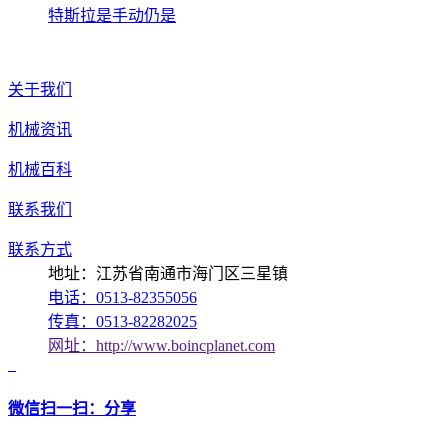
特斯拉是手动仍是
关于我们
机械资讯
机械百科
联系我们
联系方式
地址：江苏省南通市海门区三星镇
电话：0513-82355056
传真：0513-82282025
网址：http://www.boincplanet.com
微信扫一扫：分享