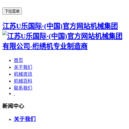
下拉菜单
江苏U乐国际·(中国)官方网站机械集团
首页
关于我们
机械资讯
机械百科
联系我们
新闻中心
关于我们