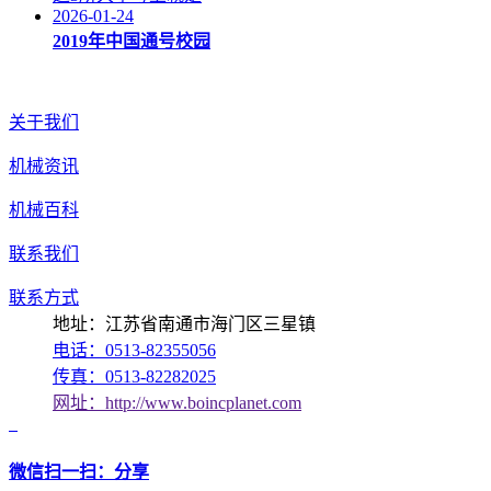
2026-01-24
2019年中国通号校园
关于我们
机械资讯
机械百科
联系我们
联系方式
地址：江苏省南通市海门区三星镇
电话：0513-82355056
传真：0513-82282025
网址：http://www.boincplanet.com
微信扫一扫：分享