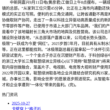
中新网嘉兴9月11日电(黄彦君)工做日上午8点摆布，一辆班
镇的总部。“从家到工位只需45分钟，比正在上海市内通勤还
模式的实正在写照。便利的长三角交通网，让跨省通勤不再是难
协做取财产协同，走出了一条以科技立异驱动高质量成长的新
节零部件等产物，已使用于市道上大部门汽车品牌。“我们的产
是看中了该地辐射长三角大市场的地舆及优胜营商。该公司总
铺设到全球各地，“从总部落户嘉善以来，公司成长势头强劲，20
极限”)一跃成为今夏“网红”。2025岁首年月，目前具有
等，正在这里都能找到。”冰极限副总裁石猛拿起一个冰杯引见
研尝试室内，一个个金点子亦正在沉塑财产形态，于科创绿谷中
的浙江大学长三角聪慧绿洲立异核心(以下简称“聪慧绿洲”)
取内容创做融合，笼盖片子、电视剧、电竞等大视听财产使用范
2022年开园以来，聪慧绿洲取各地企业共建结合研究机构35家
城，办事长三角，影响全世界”的愿景逐步照进现实。从智能车
才和企业享遭到“一体化”带来的盈利。(完)。
热门资讯
2025-10-27
戈壁穿上“格子衫