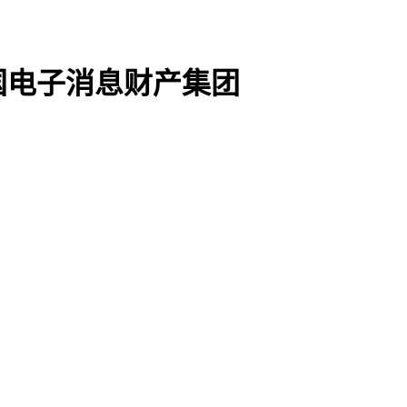
 中国电子消息财产集团