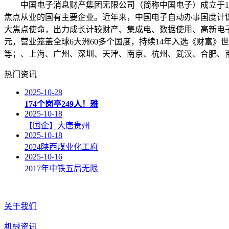
中国电子消息财产集团无限公司（简称中国电子）成立于19
焦点从业的国有主要企业。近年来，中国电子自动办事国度计
大焦点使命，出力成长计较财产、集成电、数据使用、高新电子等
元，营业笼盖全球6大洲60多个国度，持续14年入选《财富
等；、上海、广州、深圳、天津、南京、杭州、武汉、合肥、
热门资讯
2025-10-28
174个岗亭249人！雅
2025-10-18
【国企】大唐贵州
2025-10-18
2024陕西煤业化工府
2025-10-16
2017年中铁五局无限
关于我们
机械资讯