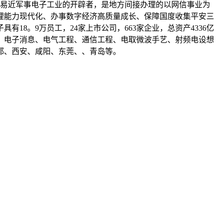
平易近军事电子工业的开辟者，是地方间接办理的以网信事业为
理能力现代化、办事数字经济高质量成长、保障国度收集平安三
8。9万员工，24家上市公司，663家企业，总资产4336亿
料、电子消息、电气工程、通信工程、电取微波手艺、射频电设想
都、西安、咸阳、东莞、、青岛等。