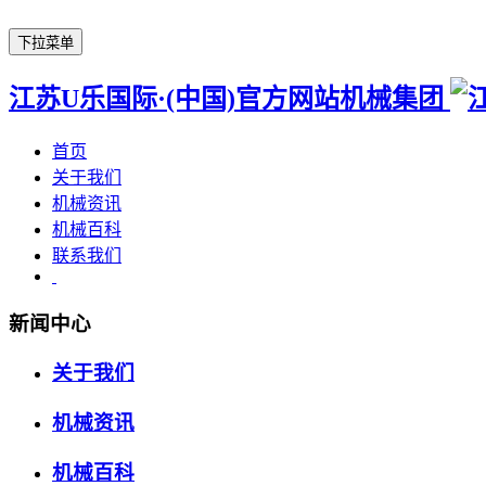
下拉菜单
江苏U乐国际·(中国)官方网站机械集团
首页
关于我们
机械资讯
机械百科
联系我们
新闻中心
关于我们
机械资讯
机械百科