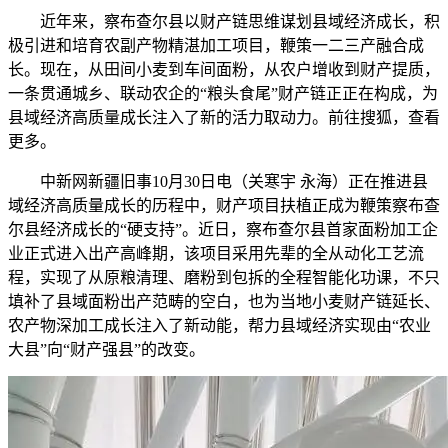
近年来，察布查尔县以财产链思维谋划县域经济成长，积
极引进和培育农副产物精湛加工项目，鞭策一二三产融合成
长。现在，从田间小麦到车间面粉，从农户增收到财产提质，
一条贯通城乡、联动农企的“粮头食尾”财产链正正在构成，为
县域经济高质量成长注入了新的活力取动力。前往搜狐，查看
更多。
中新网新疆旧事10月30日电（关寒宇 永海）正在推进县
域经济高质量成长的历程中，财产项目扶植正成为鞭策察布查
尔县经济成长的“硬支持”。近日，察布查尔县首家面粉加工企
业正式进入出产高峰期，该项目采用先辈的全从动化工艺流
程，实现了从原粮清理、磨粉到包拆的全程智能化功课，不只
填补了县域面粉出产范畴的空白，也为当地小麦财产链延长、
农产物深加工成长注入了新动能，帮力县域经济实现由“农业
大县”向“财产强县”的改变。