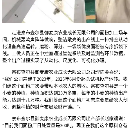
走进察布查尔县御麦康农业成长无限公司的面粉加工场车
间，机械轰鸣声阵阵做响，整洁敞亮的出产线上一排排全从动
化设备高速运转。磨粉、筛分、一袋袋优良面粉被有序拆袋下
线。工做人员正在中控室通过智能系统及时监测各环节数据，
整个出产过程实现了从动化、尺度化、可视化办理。
察布查尔县御麦康农业成长无限公司总司理陈金喜说：
“我们公司筹建于2023年，2025年6月份起头试机投产运转。我
们建这个面粉厂次要带动本地农人的增收。察布查尔县是一个
小麦的种植，种植面积达到23万多亩，每年的小麦的种植出产
能力达到十几万吨。我们筹建这个面粉厂初志次要是给农人创
收，调整种植的财产布局及财产链。”。
察布查尔县御麦康农业成长无限公司出产部长赵家斌说：
“目前我们面粉厂日处置量是300吨，现正在我们这个原料仓有