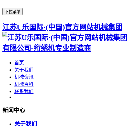
下拉菜单
江苏U乐国际·(中国)官方网站机械集团
首页
关于我们
机械资讯
机械百科
联系我们
新闻中心
关于我们