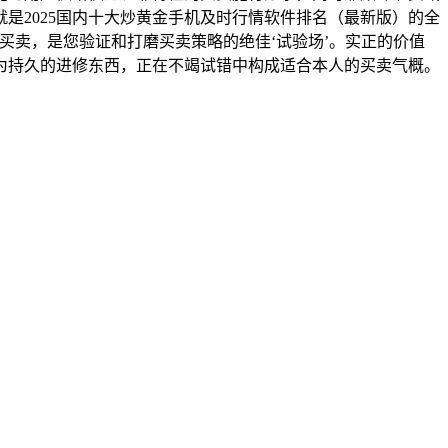
是2025国内十大炒黄金手机及时行情软件排名（最新版）的全
买卖，是您验证和打磨买卖策略的绝佳‘试验场’。实正的价值
为持久的进修东西，正在不竭试错中构成适合本人的买卖气概。