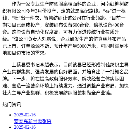
作为一家专业生产防晒服高档面料的企业，河南红柳树纺
织有限公司今年3月份投产，走的就是高配路线。“吞”进一根
线，“吐”出一件衣，智慧纺织让该公司在行业领跑。“目前一
期项目已建成投产，安装织布设备600台套、倍捻设备400台
套。这些设备自动化程度高，可有力促进传统行业提质升
级。”该公司负责人刘霜说，企业研发生产的仿真丝坯布产品
已上市，订单源源不断，预计年产量5000万米，可同时满足本
地和周边市场的需求。
上蔡县委书记李超表示，目前该县已经形成制鞋纺织主导
产业集群集聚、强势发展的良好局面，并培育出了一批知名品
牌。下一步，将在提高政务服务效率、解决经营主体实际困
难、营造一流营商环境上持续发力。通过调整产业布局，加快
壮大主导产业集群、积极发展纺织服装制鞋全产业链。
热门资讯
2025-02-16
蒙泰高新甘肃张掖
2025-02-16